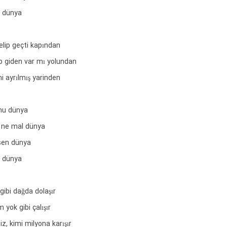
n dünya
elip geçti kapından
 giden var mı yolundan
mi ayrılmış yarinden
mu dünya
n ne mal dünya
 sen dünya
n dünya
ibi dağda dolaşır
 yok gibi çalışır
z, kimi milyona karışır