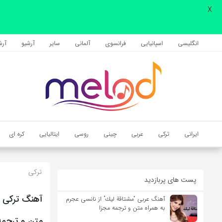
X
اشتراک گذاری
با استفاده از روش‌های زیر می‌توانید این صفحه را با دوستان خود به
انگلیسی
اسپانیایی
فرانسوی
آلمانی
سایر
آرشیو
آرشی
اشتراک بگذارید.
کپی لینک
ایرانی
ترکی
عربی
چینی
روسی
ایتالیایی
کره ای
ترکی
پست های پربازدید
آهنگ عربی “مشتاقة لیك” از نانسی عجرم
به همراه متن و ترجمه مجزا
متن و ترجمه