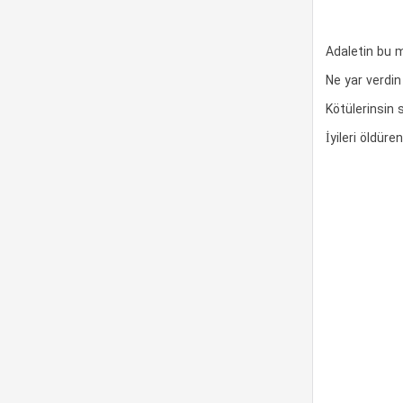
Adaletin bu 
Ne yar verdi
Kötülerinsin
İyileri öldüre