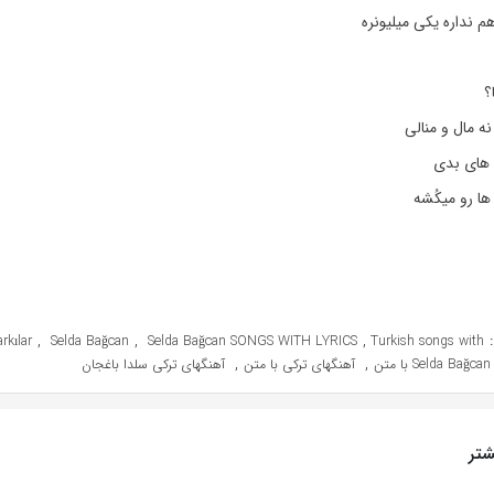
م نداره یکی میلیونره
؟
نه مال و منالی
م های بدی
ا رو میکُشه
,
,
,
rkılar
Selda Bağcan
Selda Bağcan SONGS WITH LYRICS
Turkish songs with
,
,
ن
آهنگهای ترکی با متن
آهنگهای ترکی سلدا باغجان
تر