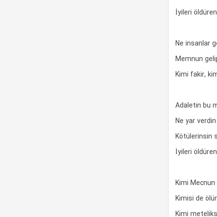
İyileri öldüre
Ne insanlar g
Memnun gelip
Kimi fakir, ki
Adaletin bu 
Ne yar verdi
Kötülerinsin
İyileri öldüre
Kimi Mecnun g
Kimisi de ölüm
Kimi meteliksi