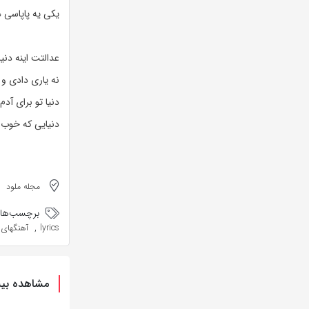
یکی یه پاپاسی ه
عدالتت اینه دنیا
نه یاری دادی و 
دنیا تو برای آد
دنیایی که خوب ه
مجله ملود
برچسب‌ها:
,
lyrics
آهنگهای Selda Bağcan با مت
مشاهده بیش