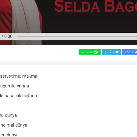
یسبوک
تلگرام
واتساپ
ervetime, malıma
ugün ile yarına
de basacak bağrına
mu dünya
n ne mal dünya
 sen dünya