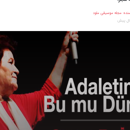
نده:
مجله موسیقی ملود