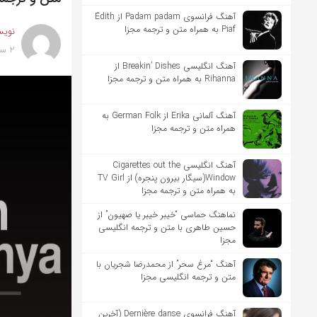
آهنگ فرانسوی Padam padam از Édith
Piaf به همراه متن و ترجمه مجزا
نویس
2 سال پیش
آهنگ انگلیسی Breakin’ Dishes از
Rihanna به همراه متن و ترجمه مجزا
آهنگ آلمانی Erika از German Folk به
همراه متن و ترجمه مجزا
آهنگ انگلیسی Cigarettes out the
Window(سیگار بیرون پنجره) از TV Girl
به همراه متن و ترجمه مجزا
نماهنگ حماسی “خیبر خیبر یا صهیون” از
حسین طاهری با متن و ترجمه انگلیسی
مجزا
آهنگ “مرغ سحر” از محمدرضا شجریان با
متن و ترجمه انگلیسی مجزا
آهنگ فرانسوی Dernière danse (آخرین