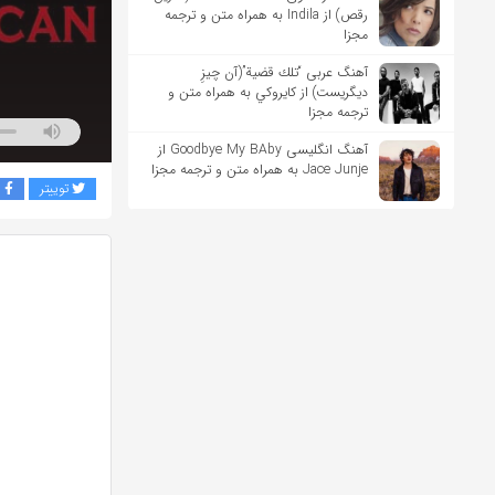
رقص) از Indila به همراه متن و ترجمه
مجزا
آهنگ عربی “تلك قضية”(آن چیزِ
دیگریست) از كايروكي به همراه متن و
ترجمه مجزا
آهنگ انگلیسی Goodbye My BAby از
Jace Junje به همراه متن و ترجمه مجزا
توییتر
ف