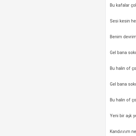
Bu kafalar ço
Sesi kesin h
Benim devrim 
Gel bana soku
Bu halin of ç
Gel bana soku
Bu halin of ç
Yeni bir aşk 
Kandırırım n