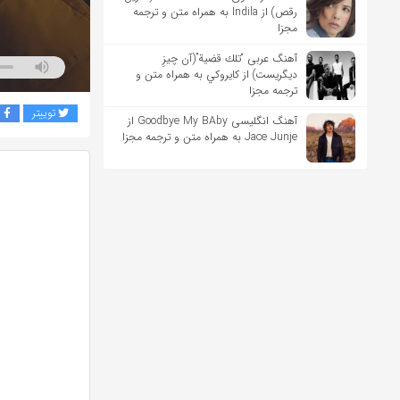
رقص) از Indila به همراه متن و ترجمه
مجزا
آهنگ عربی “تلك قضية”(آن چیزِ
دیگریست) از كايروكي به همراه متن و
ترجمه مجزا
توییتر
ف
آهنگ انگلیسی Goodbye My BAby از
Jace Junje به همراه متن و ترجمه مجزا