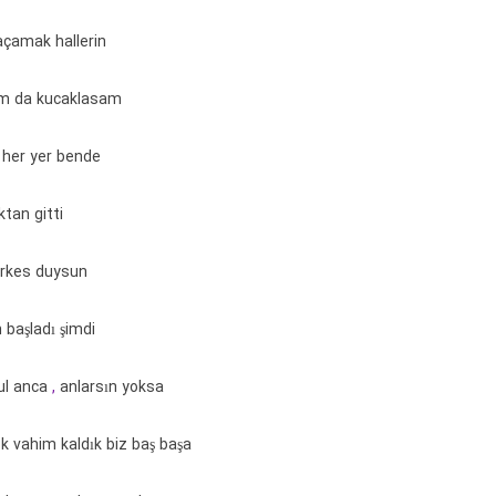
açamak hallerin
am da kucaklasam
her yer bende
ktan gitti
erkes duysun
başladı şimdi
ul anca
,
anlarsın yoksa
ok vahim kaldık biz baş başa