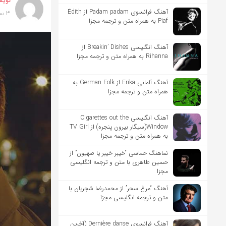
نویس
آهنگ فرانسوی Padam padam از Édith
3 سال پیش
Piaf به همراه متن و ترجمه مجزا
آهنگ انگلیسی Breakin’ Dishes از
Rihanna به همراه متن و ترجمه مجزا
آهنگ آلمانی Erika از German Folk به
همراه متن و ترجمه مجزا
آهنگ انگلیسی Cigarettes out the
Window(سیگار بیرون پنجره) از TV Girl
به همراه متن و ترجمه مجزا
نماهنگ حماسی “خیبر خیبر یا صهیون” از
حسین طاهری با متن و ترجمه انگلیسی
مجزا
آهنگ “مرغ سحر” از محمدرضا شجریان با
متن و ترجمه انگلیسی مجزا
آهنگ فرانسوی Dernière danse (آخرین