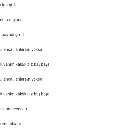
ktan gitti
erkes duysun
başladı şimdi
l anca , anlarsın yoksa
ok vahim kaldık biz baş başa
l anca , anlarsın yoksa
ok vahim kaldık biz baş başa
yeni bir heyecan
erede olsam