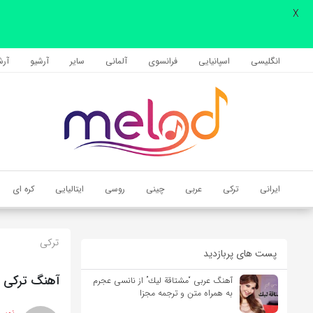
X
اشتراک گذاری
با استفاده از روش‌های زیر می‌توانید این صفحه را با دوستان خود به
انگلیسی
اسپانیایی
فرانسوی
آلمانی
سایر
آرشیو
آرشی
اشتراک بگذارید.
کپی لینک
ایرانی
ترکی
عربی
چینی
روسی
ایتالیایی
کره ای
ترکی
پست های پربازدید
آهنگ ترکی Baş Başa (سر به سر) از Adran به همراه متن و ترجمه مجزا
آهنگ عربی “مشتاقة لیك” از نانسی عجرم
به همراه متن و ترجمه مجزا