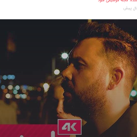
نده:
مجله موسیقی ملود