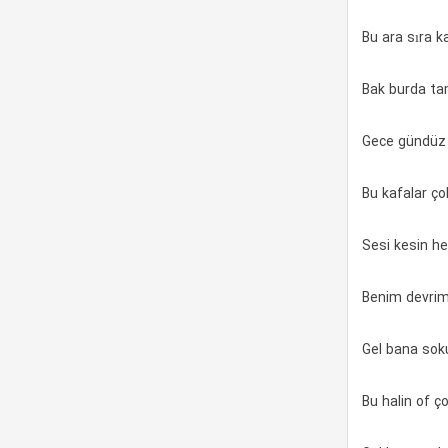
Bu ara sıra k
Bak burda t
Gece gündüz 
Bu kafalar ço
Sesi kesin h
Benim devrim 
Gel bana sok
Bu halin of ç