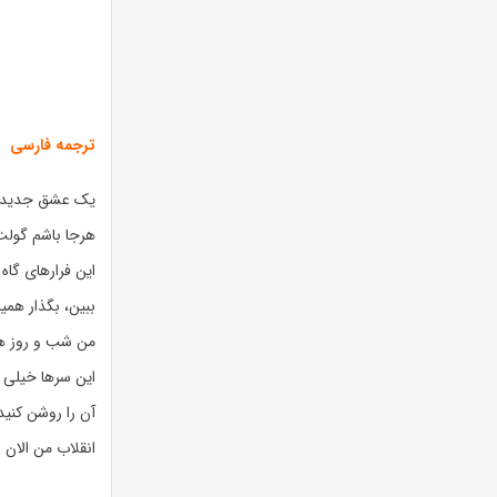
ترجمه فارسی
یک عشق جدید،
هرجا باشم گولت
این فرارهای گاه 
ببین، بگذار همی
من شب و روز ه
این سرها خیلی و
آن را روشن کنید
انقلاب من الان