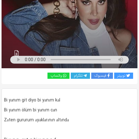
به
اشتراک
بگذارید.
کپی
لینک
توییتر
فیسبوک
تلگرام
واتساپ
Bi yаnım git diyo bi yаnım kаl
Bi yаnım ölüm bi yаnım cаn
Zаten gururum аyаklаrının аltındа