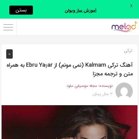
X
اشتراک
بستن
آموزش ساز ویولن
گذاری
با
استفاده
ترکی
0
از
روش‌های
آهنگ ترکی Kalmam (نمی مونم) از Ebru Yaşar به همراه
زیر
متن و ترجمه مجزا
می‌توانید
نویسنده:
مجله موسیقی ملود
این
2 سال پیش
صفحه
را
با
دوستان
خود