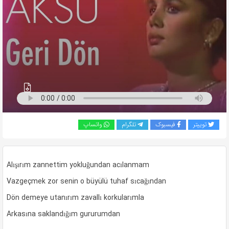
به
اشتراک
بگذارید.
کپی
لینک
توییتر
فیسبوک
تلگرام
واتساپ
Alışırım zannettim yokluğundan acılanmam
Vazgeçmek zor senin o büyülü tuhaf sıcağından
Dön demeye utanırım zavallı korkularımla
Arkasına saklandığım gururumdan