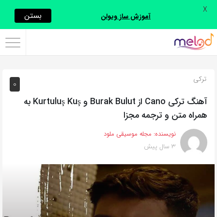
X
اشتراک
بستن
آموزش ساز ویولن
گذاری
با
استفاده
ترکی
0
از
روش‌های
آهنگ ترکی Cano از Burak Bulut و Kurtuluş Kuş به
زیر
همراه متن و ترجمه مجزا
می‌توانید
نویسنده:
مجله موسیقی ملود
این
3 سال پیش
صفحه
را
با
دوستان
خود