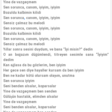
Yine de vazgeçmem
Sen sorunca, canom, iyiyim, iyiyim
Bozuldu kalbimin kilidi
Sen sorunca
,
canom, iyiyim, iyiyim
Sensiz çalmaz bu melodi
Sen sorunca, canom, iyiyim, iyiyim
Bozuldu kalbimin kilidi
Sen sorunca, canom, iyiyim, iyiyim
Sensiz çalmaz bu melodi
Yıllar sonra sesini duydum, ve bana “İyi misin?” dedin
O an boğazım düğümlendi, titreyen sesimle sana “İyiyim”
dedim
Kan ağlasa da bu gözlerim, ben iyiyim
Her gece sen diye hayaller kursam da ben iyiyim
Ben ne kadar kötü olursam olayım, unutma
Sen sorunca iyiyim
Seni benden alsalar, koparsalar
Yine de vazgeçmem ben senden
Gülüşün hastalık, elimden alsalar
Yine de vazgeçmem
Seni benden alsalar, koparsalar