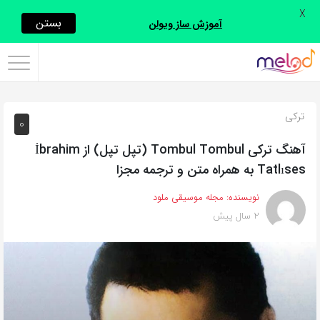
X
اشتراک
بستن
آموزش ساز ویولن
گذاری
با
استفاده
ترکی
0
از
روش‌های
آهنگ ترکی Tombul Tombul (تپل تپل) از İbrahim
زیر
Tatlıses به همراه متن و ترجمه مجزا
می‌توانید
نویسنده:
مجله موسیقی ملود
این
2 سال پیش
صفحه
را
با
دوستان
خود