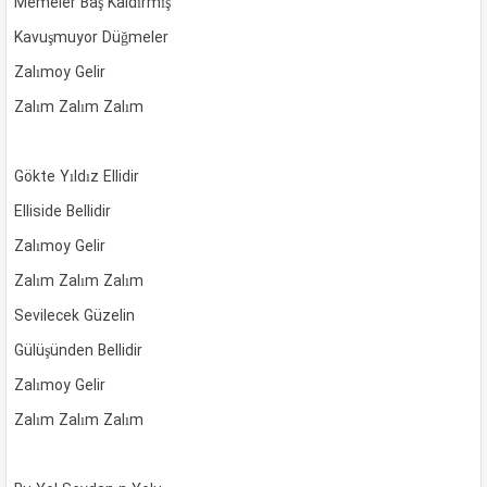
Memeler Baş Kaldırmış
Kavuşmuyor Düğmeler
Zalımoy Gelir
Zalım Zalım Zalım
Gökte Yıldız Ellidir
Elliside Bellidir
Zalımoy Gelir
Zalım Zalım Zalım
Sevilecek Güzelin
Gülüşünden Bellidir
Zalımoy Gelir
Zalım Zalım Zalım