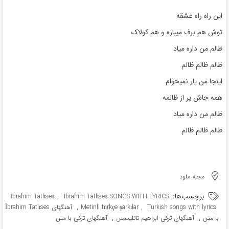
این راه راه عشقه
توش هم برف میباره و هم کولاک
ظالم من داره میاد
ظالم ظالم ظالم
اینجا من یار نمیخوام
همه جاش پر از ظالمه
ظالم من داره میاد
ظالم ظالم ظالم
مجله ملود
برچسب‌ها:
,
,
İbrahim Tatlıses
İbrahim Tatlıses SONGS WITH LYRICS
,
,
Turkish songs with lyrics
Metinli türkçe şarkılar
آهنگهای İbrahim Tatlıses
,
,
با متن
آهنگهای ترکی ابراهیم تاتلیسس
آهنگهای ترکی با متن