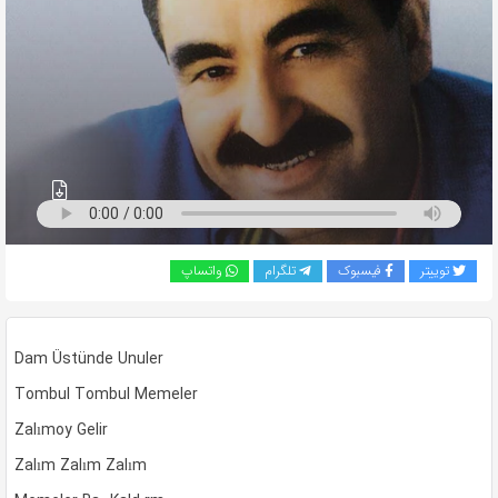
به
اشتراک
بگذارید.
کپی
لینک
توییتر
فیسبوک
تلگرام
واتساپ
Dam Üstünde Unuler
Tombul Tombul Memeler
Zalımoy Gelir
Zalım Zalım Zalım