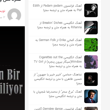
آهنگ فرانسوی Padam padam از Édith
Piaf به همراه متن و ترجمه مجزا
نویس
2 سال پیش
آهنگ انگلیسی Breakin’ Dishes از
Rihanna به همراه متن و ترجمه مجزا
آهنگ آلمانی Erika از German Folk به
همراه متن و ترجمه مجزا
آهنگ انگلیسی Cigarettes out the
Window(سیگار بیرون پنجره) از TV Girl
به همراه متن و ترجمه مجزا
نماهنگ حماسی “خیبر خیبر یا صهیون” از
حسین طاهری با متن و ترجمه انگلیسی
مجزا
آهنگ “مرغ سحر” از محمدرضا شجریان با
متن و ترجمه انگلیسی مجزا
آهنگ فرانسوی Dernière danse (آخرین