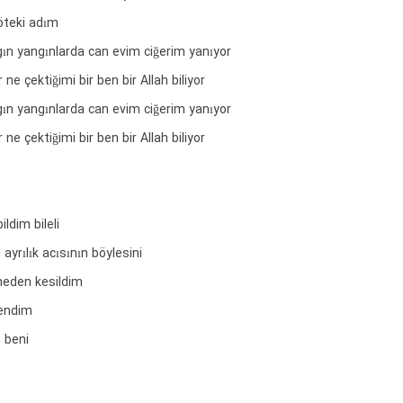
öteki adım
ın yangınlarda can evim ciğerim yanıyor
ne çektiğimi bir ben bir Allah biliyor
ın yangınlarda can evim ciğerim yanıyor
ne çektiğimi bir ben bir Allah biliyor
ldim bileli
yrılık acısının böylesini
eden kesildim
kendim
i beni