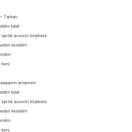
 – Tarkan:
ldim bileli
yrılık acısının böylesini
eden kesildim
kendim
i beni
aaaannn amannnn
ldim bileli
yrılık acısının böylesini
eden kesildim
kendim
i beni