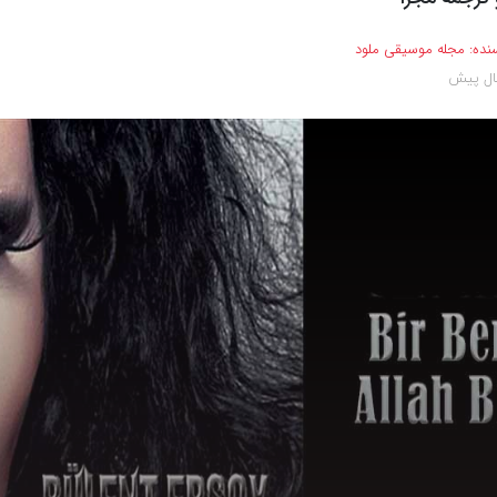
نده:
مجله موسیقی ملود