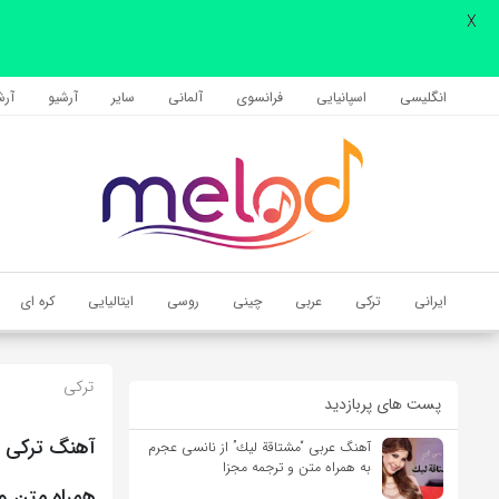
X
اشتراک گذاری
با استفاده از روش‌های زیر می‌توانید این صفحه را با دوستان خود به
انگلیسی
اسپانیایی
فرانسوی
آلمانی
سایر
آرشیو
آرشی
اشتراک بگذارید.
کپی لینک
ایرانی
ترکی
عربی
چینی
روسی
ایتالیایی
کره ای
ترکی
پست های پربازدید
آهنگ عربی “مشتاقة لیك” از نانسی عجرم
به همراه متن و ترجمه مجزا
همراه متن و