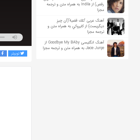
رقص) از Indila به همراه متن و ترجمه
مجزا
آهنگ عربی “تلك قضية”(آن چیزِ
دیگریست) از كايروكي به همراه متن و
ترجمه مجزا
آهنگ انگلیسی Goodbye My BAby از
Jace Junje به همراه متن و ترجمه مجزا
توییتر
ف