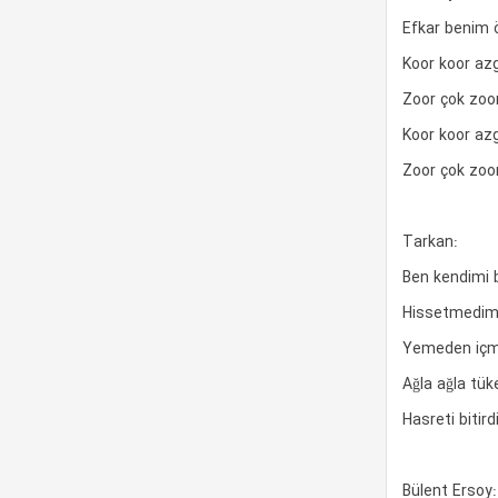
Efkar benim 
Koor koor azg
Zoor çok zoor 
Koor koor azg
Zoor çok zoor 
Tarkan:
Ben kendimi bi
Hissetmedim a
Yemeden içm
Ağla ağla tü
Hasreti bitird
Bülent Ersoy: