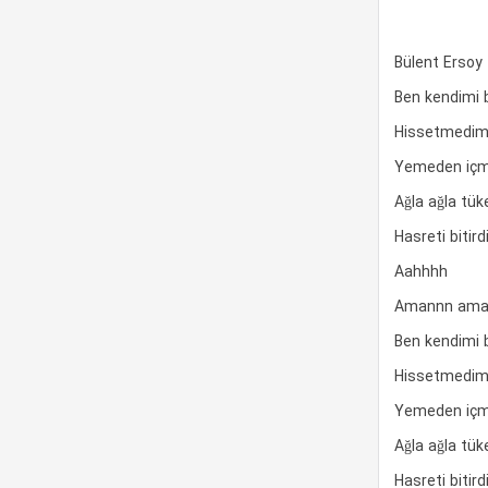
Bülent Ersoy
Ben kendimi bi
Hissetmedim a
Yemeden içm
Ağla ağla tü
Hasreti bitird
Aahhhh
Amannn ama
Ben kendimi bi
Hissetmedim a
Yemeden içm
Ağla ağla tü
Hasreti bitird