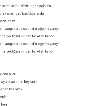
ice içime içime süzülür gözyaşlarım
ım kanar tuzu bastıkça anılar
öteki adım
ın yangınlarda can evim ciğerim yanıyor
ne çektiğimi bir ben bir Allah biliyor
ın yangınlarda can evim ciğerim yanıyor
ne çektiğimi bir ben bir Allah biliyor
ldim bileli
yrılık acısının böylesini
eden kesildim
kendim
i beni