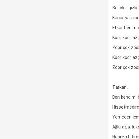
Sel olur gizl
Kanar yaralar
Efkar benim 
Koor koor azg
Zoor çok zoor 
Koor koor azg
Zoor çok zoor 
Tarkan:
Ben kendimi bi
Hissetmedim a
Yemeden içm
Ağla ağla tü
Hasreti bitird