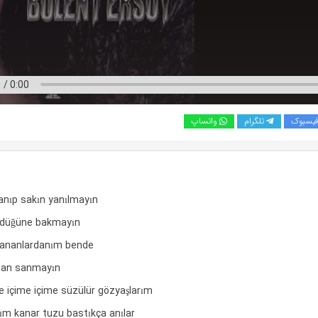
یسبوک
تلگرام
واتساپ
anıp sakın yanılmayın
düğüne bakmayın
yananlardanım bende
ştan sanmayın
ice içime içime süzülür gözyaşlarım
ım kanar tuzu bastıkça anılar