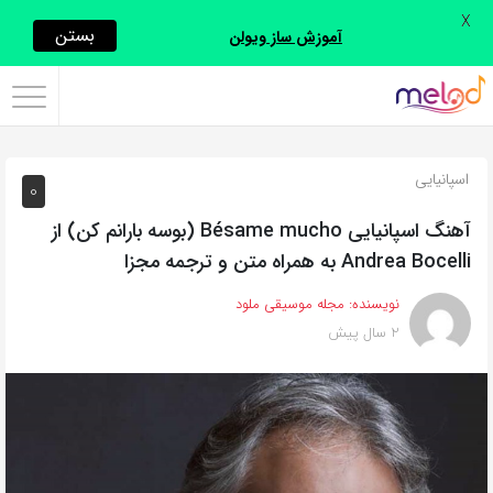
X
اشتراک
بستن
آموزش ساز ویولن
گذاری
با
استفاده
اسپانیایی
0
از
روش‌های
آهنگ اسپانیایی Bésame mucho (بوسه بارانم کن) از
زیر
Andrea Bocelli به همراه متن و ترجمه مجزا
می‌توانید
نویسنده:
مجله موسیقی ملود
این
2 سال پیش
صفحه
را
با
دوستان
خود