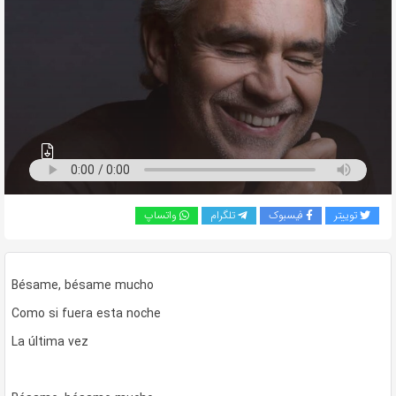
به
اشتراک
بگذارید.
کپی
لینک
توییتر
فیسبوک
تلگرام
واتساپ
Bésame, bésame mucho
Como si fuera esta noche
La última vez