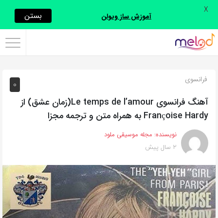
X
اشتراک
بستن
آموزش ساز ویولن
گذاری
با
استفاده
فرانسوی
0
از
روش‌های
آهنگ فرانسوی Le temps de l’amour(زمان عشق) از
زیر
Françoise Hardy به همراه متن و ترجمه مجزا
می‌توانید
نویسنده:
مجله موسیقی ملود
این
2 سال پیش
صفحه
را
با
دوستان
خود