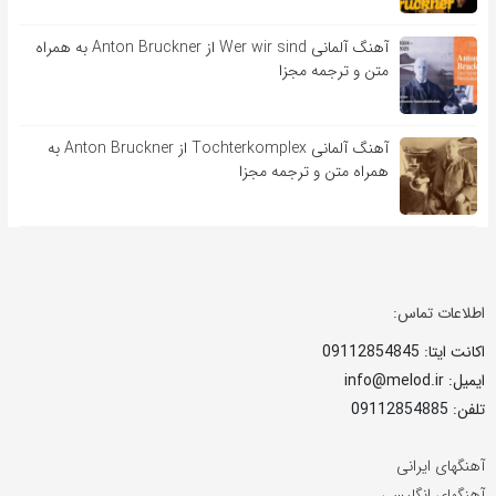
آهنگ آلمانی Wer wir sind از Anton Bruckner به همراه
متن و ترجمه مجزا
آهنگ آلمانی Tochterkomplex از Anton Bruckner به
همراه متن و ترجمه مجزا
اطلاعات تماس:
اکانت ایتا: 09112854845
ایمیل: info@melod.ir
تلفن: 09112854885
آهنگهای ایرانی
آهنگهای انگلیسی