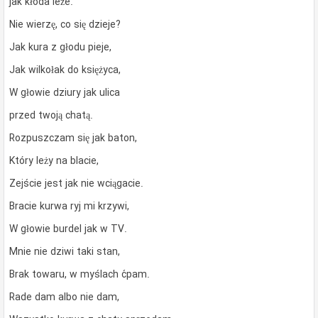
jak kłoda leże.
Nie wierzę, co się dzieje?
Jak kura z głodu pieje,
Jak wilkołak do księżyca,
W głowie dziury jak ulica
przed twoją chatą.
Rozpuszczam się jak baton,
Który leży na blacie,
Zejście jest jak nie wciągacie.
Bracie kurwa ryj mi krzywi,
W głowie burdel jak w TV.
Mnie nie dziwi taki stan,
Brak towaru, w myślach ćpam.
Rade dam albo nie dam,