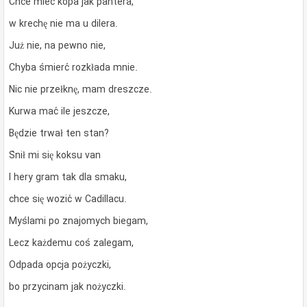
Chce mieć kopa jak pantera,
w krechę nie ma u dilera.
Już nie, na pewno nie,
Chyba śmierć rozkłada mnie.
Nic nie przełknę, mam dreszcze.
Kurwa mać ile jeszcze,
Będzie trwał ten stan?
Śnił mi się koksu van
I hery gram tak dla smaku,
chce się wozić w Cadillacu.
Myślami po znajomych biegam,
Lecz każdemu coś zalegam,
Odpada opcja pożyczki,
bo przycinam jak nożyczki.