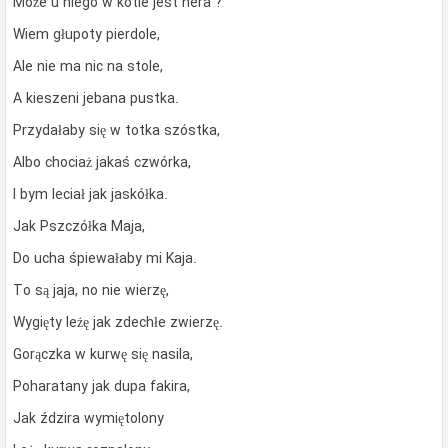
Może u niego w kotle jest hera ?
Wiem głupoty pierdole,
Ale nie ma nic na stole,
A kieszeni jebana pustka.
Przydałaby się w totka szóstka,
Albo chociaż jakaś czwórka,
I bym leciał jak jaskółka.
Jak Pszczółka Maja,
Do ucha śpiewałaby mi Kaja.
To są jaja, no nie wierzę,
Wygięty leżę jak zdechłe zwierzę.
Gorączka w kurwę się nasila,
Poharatany jak dupa fakira,
Jak ździra wymiętolony