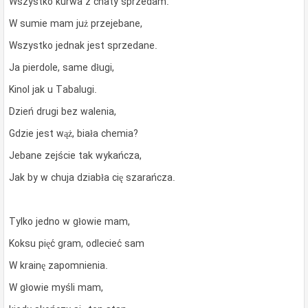
Wszystko kurwa z chaty sprzedam.
W sumie mam już przejebane,
Wszystko jednak jest sprzedane.
Ja pierdole, same długi,
Kinol jak u Tabalugi.
Dzień drugi bez walenia,
Gdzie jest wąż, biała chemia?
Jebane zejście tak wykańcza,
Jak by w chuja dziabła cię szarańcza.
Tylko jedno w głowie mam,
Koksu pięć gram, odlecieć sam
W krainę zapomnienia.
W głowie myśli mam,