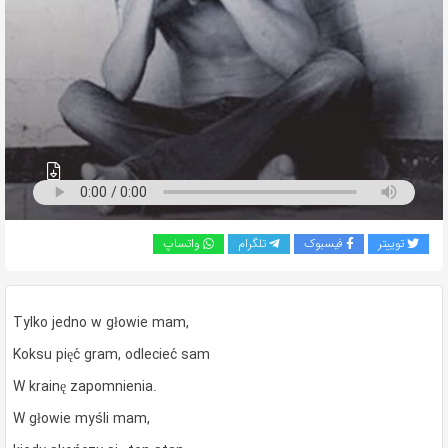
به
اشتراک
بگذارید.
کپی
لینک
توییتر
فیسبوک
تلگرام
واتساپ
Tylko jedno w głowie mam,
Koksu pięć gram, odlecieć sam
W krainę zapomnienia.
W głowie myśli mam,