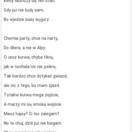
kiedy skończy się ten stan,
Gdy już nie będę sam,
Bo wjedzie biały węgorz.
Chemia party, chce na narty,
Do dilera, a nie w Alpy.
O żesz kurwa, chyba fiknę,
jak w nochala nic nie psiknę.
Tak bardzo chce dotykać gwiazd,
ale nic z tego, bo mam zjazd.
Totalne kurwa mega zejście,
A marzy mi się smoka wejście.
Masz hajsy? Ci też zalegam?
No to chuj, dziś już nie biegam.