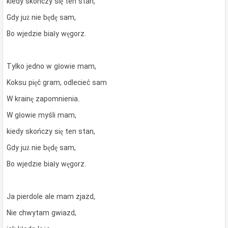
kiedy skończy się ten stan,
Gdy już nie będę sam,
Bo wjedzie biały węgorz.
Tylko jedno w głowie mam,
Koksu pięć gram, odlecieć sam
W krainę zapomnienia.
W głowie myśli mam,
kiedy skończy się ten stan,
Gdy już nie będę sam,
Bo wjedzie biały węgorz.
Ja pierdole ale mam zjazd,
Nie chwytam gwiazd,