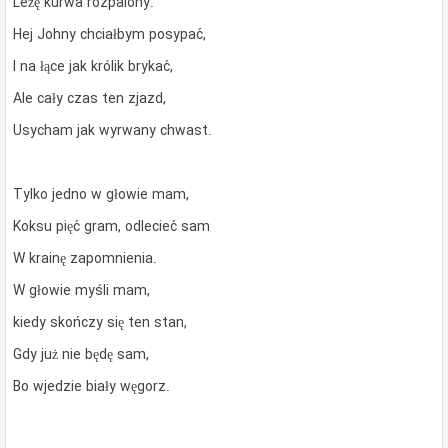
Leżę kurwa rozpalony.
Hej Johny chciałbym posypać,
I na łące jak królik brykać,
Ale cały czas ten zjazd,
Usycham jak wyrwany chwast.
Tylko jedno w głowie mam,
Koksu pięć gram, odlecieć sam
W krainę zapomnienia.
W głowie myśli mam,
kiedy skończy się ten stan,
Gdy już nie będę sam,
Bo wjedzie biały węgorz.