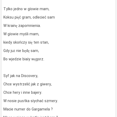
Tylko jedno w głowie mam,
Koksu pięć gram, odlecieć sam
W krainę zapomnienia.
W głowie myśli mam,
kiedy skończy się ten stan,
Gdy już nie będę sam,
Bo wjedzie biały węgorz.
Syf jak na Discovery,
Chce wystrzelić jak z giwery,
Chce hery i inne bajery.
W nosie pustka słychać szmery.
Macie numer do Gargamela ?