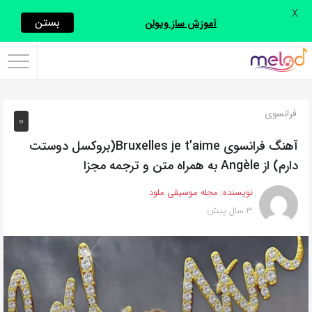
X
اشتراک
بستن
آموزش ساز ویولن
گذاری
با
استفاده
فرانسوی
0
از
روش‌های
آهنگ فرانسوی Bruxelles je t’aime(بروکسل دوستت
زیر
دارم) از Angèle به همراه متن و ترجمه مجزا
می‌توانید
نویسنده:
مجله موسیقی ملود
این
3 سال پیش
صفحه
را
با
دوستان
خود