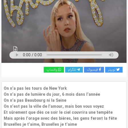
به
اشتراک
بگذارید.
کپی
لینک
توییتر
فیسبوک
تلگرام
واتساپ
On n’a pas les tours de New York
On n’a pas de lumière du jour, 6 mois dans l’année
On n’a pas Beaubourg ni la Seine
On n’est pas la ville de l’amour, mais bon vous voyez
Et sûrement que dès ce soir le ciel couvrira une tempête
Mais après l’orage avec des bières, les gens feront la fête
Bruxelles je t’aime, Bruxelles je t’aime