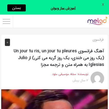
X
اشتراک
بستن
آموزش ساز ویولن
گذاری
با
استفاده
فرانسوی
0
از
روش‌های
آهنگ فرانسوی Un jour tu ris, un jour tu pleures
زیر
(یک روز می خندی، یک روز گریه می کنی) از Julio
می‌توانید
Iglesias به همراه متن و ترجمه مجزا
این
نویسنده:
مجله موسیقی ملود
صفحه
2 سال پیش
را
با
دوستان
خود