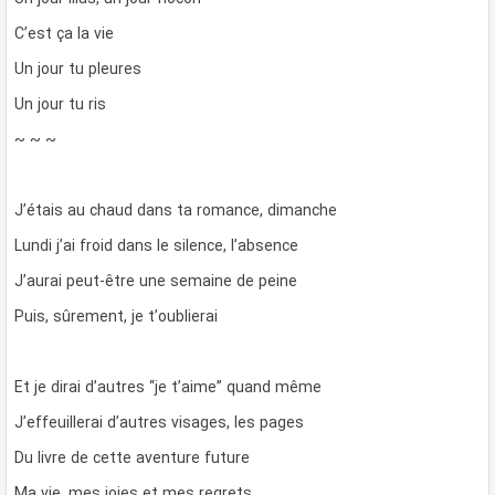
C’est ça la vie
Un jour tu pleures
Un jour tu ris
~ ~ ~
J’étais au chaud dans ta romance, dimanche
Lundi j’ai froid dans le silence, l’absence
J’aurai peut-être une semaine de peine
Puis, sûrement, je t’oublierai
Et je dirai d’autres “je t’aime” quand même
J’effeuillerai d’autres visages, les pages
Du livre de cette aventure future
Ma vie, mes joies et mes regrets