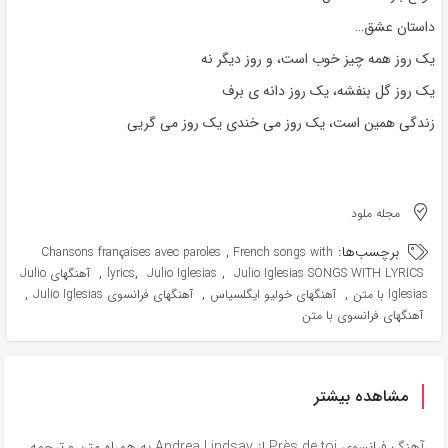
داستان عشق…
یک روز همه چیز خوب است، و روز دیگر نه
یک روز گل بنفشه، یک روز دانه ی برف
زندگی همین است، یک روز می خندی یک روز می گریی
مجله ملود
برچسب‌ها:
,
Chansons françaises avec paroles
French songs with
,
,
,
Julio Iglesias SONGS WITH LYRICS
Julio Iglesias
lyrics
آهنگهای Julio
,
,
,
Iglesias با متن
آهنگهای خولیو ایگلسیاس
آهنگهای فرانسوی Julio Iglesias
آهنگهای فرانسوی با متن
مشاهده بیشتر
آهنگ فرانسوی Près de toi از Andrea Lindsay به همراه متن و ترجمه