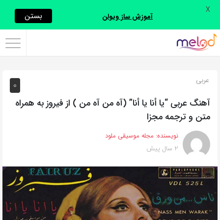
X
اشتراک
بستن
آموزش ساز ویولن
گذاری
با
استفاده
عربی
0
از
روش‌های
آهنگ عربی “يا أنا يا أنا” (آه من آه من ) از فیروز به همراه
زیر
متن و ترجمه مجزا
می‌توانید
نویسنده:
مجله موسیقی ملود
این
2 سال پیش
صفحه
را
با
دوستان
خود