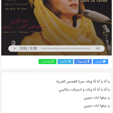
به
اشتراک
بگذارید.
کپی
لینک
توییتر
فیسبوک
تلگرام
واتساپ
يا أنا يا أنا أنا وياك صرنا القصص الغريبة
يا أنا يا أنا أنا وياك و انسرقت مكاتيبي
و عرفوا انك حبيبي
و عرفوا انك حبيبي