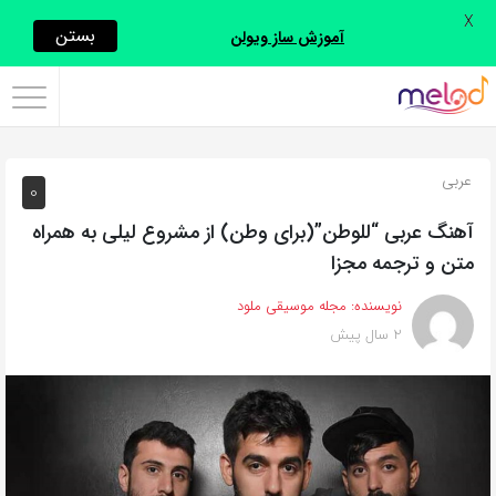
X
اشتراک
بستن
آموزش ساز ویولن
گذاری
با
استفاده
عربی
0
از
روش‌های
آهنگ عربی “للوطن”(برای وطن) از مشروع ليلى به همراه
زیر
متن و ترجمه مجزا
می‌توانید
نویسنده:
مجله موسیقی ملود
این
2 سال پیش
صفحه
را
با
دوستان
خود