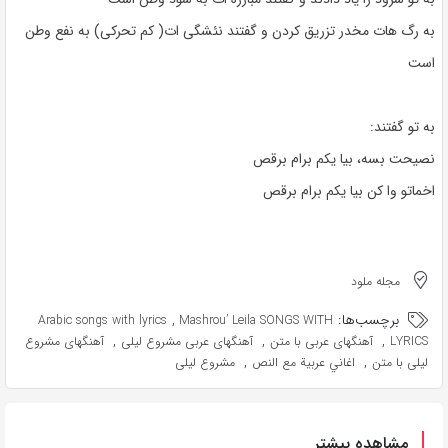
به رگ هات مخدر تزریق کردن و گفتند نئشگی ات( کم تحرکی) به نفع وطن
است
به تو گفتند:
نصیحت بسه، بیا یکم برام برقص
اخماتو وا کن بیا یکم برام برقص
مجله ملود
برچسب‌ها:
,
Arabic songs with lyrics
Mashrou’ Leila SONGS WITH
,
,
,
LYRICS
آهنگهای عربی با متن
آهنگهای عربی مشروع ليلى
آهنگهای مشروع
,
,
ليلى با متن
اغاني عربية مع النص
مشروع ليلى
مشاهده بیشتر