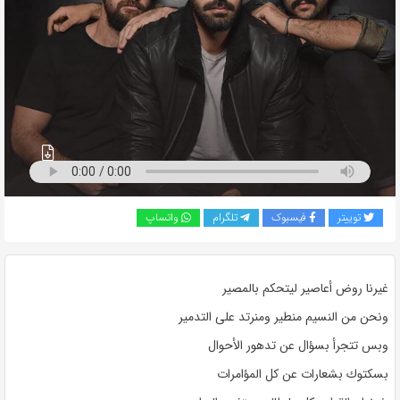
به
اشتراک
بگذارید.
کپی
لینک
توییتر
فیسبوک
تلگرام
واتساپ
غيرنا روض أعاصير ليتحكم بالمصير
ونحن من النسيم منطير ومنرتد على التدمير
وبس تتجرأ بسؤال عن تدهور الأحوال
بسكتوك بشعارات عن كل المؤامرات