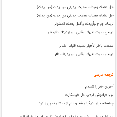
خل عنادك يفيدك سحبت إيديني من إيدك (من إيدك)
خل عنادك يفيدك سحبت إيديني من إيدك (من إيدك)
أزيدك جرح وأزيدك وأكمل بعدك المشوار
عيوني صارت لغيرك وقلبي من إيدينك طار، طار
سمعت بآخر الأخبار نسيته قلبك الغدار
عيونى صارت لغيرك وقلبى من يدينك طار
ترجمه فارسی
آخرین خبر را شنیدم
او را فراموش کردی، دل خیانتکارت
چشمانم برای دیگران شد و دلم از دستان تو پرواز کرد
من آخرین خبر را شنیدم و تو آن را فراموش کردی ای دل خیانتکارت