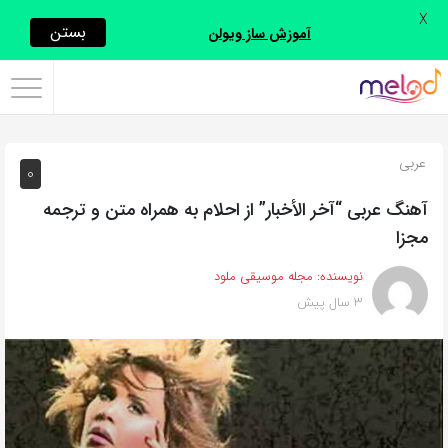
X
اشتراک
بستن
آموزش ساز ویولن
گذاری
با
استفاده
عربی
0
از
روش‌های
آهنگ عربی “آخر الأخبار” از احلام به همراه متن و ترجمه
زیر
مجزا
می‌توانید
نویسنده:
مجله موسیقی ملود
این
3 سال پیش
صفحه
را
با
دوستان
خود