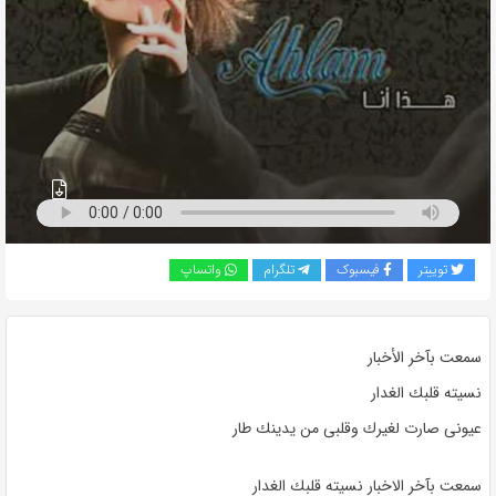
به
اشتراک
بگذارید.
کپی
لینک
توییتر
فیسبوک
تلگرام
واتساپ
سمعت بآخر الأخبار
نسيته قلبك الغدار
عيونى صارت لغيرك وقلبى من يدينك طار
سمعت بآخر الاخبار نسيته قلبك الغدار