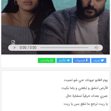
به
اشتراک
بگذارید.
کپی
لینک
توییتر
فیسبوک
تلگرام
واتساپ
يوم الغابو عيونك عني شو تمنيت
الأرض تنشق و تبلعني و ياما بكيت
عمري بعدك حرفياً تمشاية حال
يا ريت ترجع ما تنفع بس يا ريت