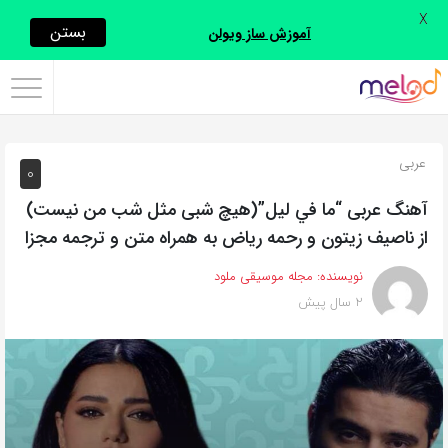
X
اشتراک
بستن
آموزش ساز ویولن
گذاری
با
استفاده
عربی
0
از
روش‌های
آهنگ عربی “ما في ليل”(هیچ شبی مثل شب من نیست)
زیر
از ناصيف زيتون و رحمه ریاض به همراه متن و ترجمه مجزا
می‌توانید
نویسنده:
مجله موسیقی ملود
این
2 سال پیش
صفحه
را
با
دوستان
خود