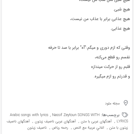
هیچ شبی.
هیچ عذابی برابر با عذاب من نیست،
هیچ عذابی.
وقتی که ازم دوری و میگم:”آه” برابر با صد تا حرفه
نفسم رو قطع می‌کنه،
قلبم رو از حرکت میندازه
و قدرتم رو ازم میگیره.
مجله ملود
برچسب‌ها:
,
Arabic songs with lyrics
Nassif Zeytoun SONGS WITH
,
,
,
LYRICS
آهنگهای عربی با متن
آهنگهای عربی ناصيف زيتون
آهنگهای ناصيف
,
,
,
زيتون با متن
اغاني عربية مع النص
رحمه ریاض
ناصيف زيتون