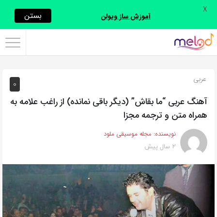
X
اشتراک
بستن
آموزش ساز ویولن
گذاری
با
استفاده
عربی
0
از
روش‌های
آهنگ عربی “ما بقاش” (دیگر باقی نمانده) از راغب علامه به
زیر
همراه متن و ترجمه مجزا
می‌توانید
نویسنده:
مجله موسیقی ملود
این
2 سال پیش
صفحه
را
با
دوستان
خود