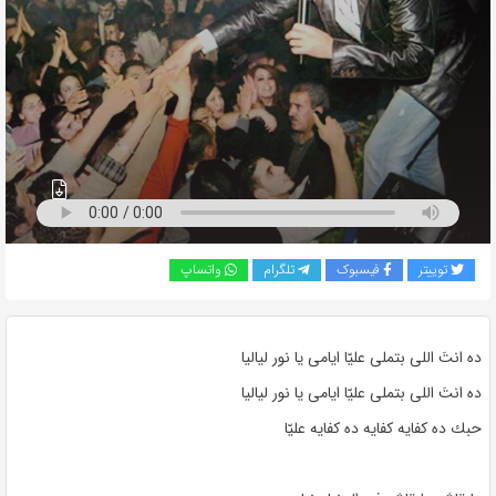
به
اشتراک
بگذارید.
کپی
لینک
توییتر
فیسبوک
تلگرام
واتساپ
ده انتَ اللى بتملى عليّا ايامى يا نور لياليا
ده انتَ اللى بتملى عليّا ايامى يا نور لياليا
حبك ده كفايه كفايه ده كفايه عليّا