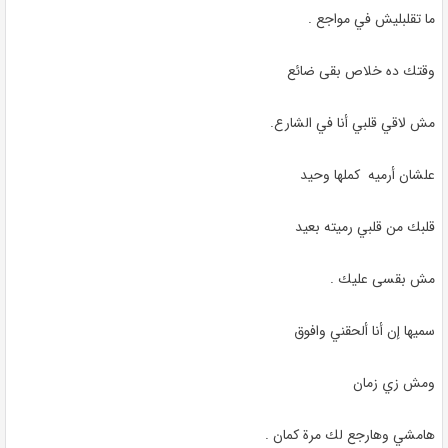
ما تقلبليش في مواجع
.
وقتك ده خلاص بقى ضائع
مش لاقي قلبي أنا في الشارع
.
علشان أرميه
كملها وحيد
قلبك من قلبي رميته بعيد
مش بقسى عليك
.
سميها إن أنا ألحقني وافوق
ومش زي زمان
هامشي وهارجع لك مرة كمان
.