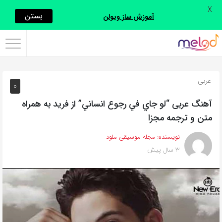
X
اشتراک
بستن
آموزش ساز ویولن
گذاری
با
استفاده
عربی
0
از
روش‌های
آهنگ عربی “لو جاي في رجوع انساني” از فريد به همراه
زیر
متن و ترجمه مجزا
می‌توانید
نویسنده:
مجله موسیقی ملود
این
3 سال پیش
صفحه
را
با
دوستان
خود