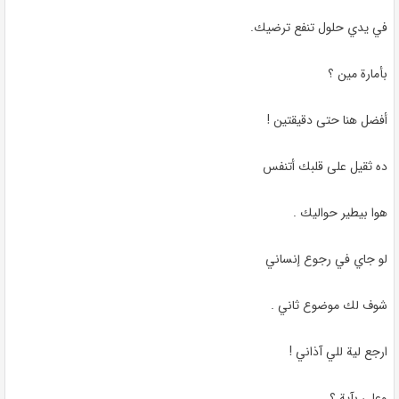
في يدي حلول تنفع ترضيك
.
بأمارة مين ؟
أفضل هنا حتى دقيقتين
!
ده ثقيل على قلبك أتنفس
هوا بيطير حواليك
.
لو جاي في رجوع إنساني
شوف لك موضوع ثاني
.
ارجع لية للي آذاني
!
وعلي بآية ؟