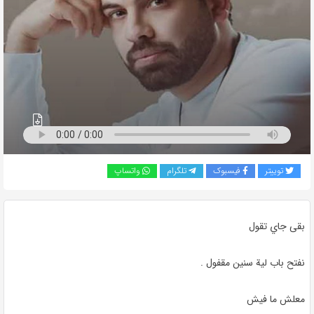
به
اشتراک
بگذارید.
کپی
لینک
توییتر
فیسبوک
تلگرام
واتساپ
بقى جاي تقول
نفتح باب لية سنين مقفول
.
معلش ما فيش