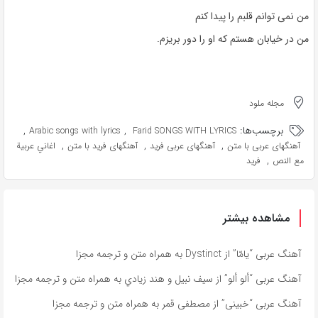
من نمی توانم قلبم را پیدا کنم
من در خیابان هستم که او را دور بریزم.
مجله ملود
برچسب‌ها:
,
,
Arabic songs with lyrics
Farid SONGS WITH LYRICS
,
,
,
آهنگهای عربی با متن
آهنگهای عربی فريد
آهنگهای فريد با متن
اغاني عربية
,
مع النص
فريد
مشاهده بیشتر
آهنگ عربی “يامّا” از Dystinct به همراه متن و ترجمه مجزا
آهنگ عربی “ألو ألو” از سيف نبيل و هند زيادي به همراه متن و ترجمه مجزا
آهنگ عربی “خبينى” از مصطفى قمر به همراه متن و ترجمه مجزا