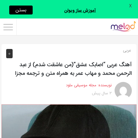
X
اشتراک
بستن
آموزش ساز ویولن
گذاری
با
استفاده
عربی
0
از
روش‌های
آهنگ عربی “اصابک عشق”(من عاشقت شدم) از عبد
زیر
الرحمن محمد و مهاب عمر به همراه متن و ترجمه مجزا
می‌توانید
نویسنده:
مجله موسیقی ملود
این
2 سال پیش
صفحه
را
با
دوستان
خود