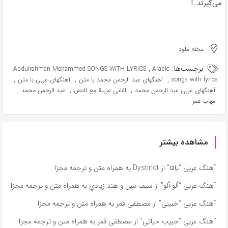
می‌گیرند..!
مجله ملود
برچسب‌ها:
,
Abdulrahman Mohammed SONGS WITH LYRICS
Arabic
,
,
,
songs with lyrics
آهنگهای عبد الرحمن محمد با متن
آهنگهای عربی با متن
,
,
,
آهنگهای عربی عبد الرحمن محمد
اغاني عربية مع النص
عبد الرحمن محمد
مهاب عمر
مشاهده بیشتر
آهنگ عربی “يامّا” از Dystinct به همراه متن و ترجمه مجزا
آهنگ عربی “ألو ألو” از سيف نبيل و هند زيادي به همراه متن و ترجمه مجزا
آهنگ عربی “خبينى” از مصطفى قمر به همراه متن و ترجمه مجزا
آهنگ عربی “حبيب حياتى” از مصطفى قمر به همراه متن و ترجمه مجزا