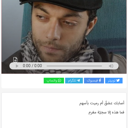
به
اشتراک
بگذارید.
کپی
لینک
توییتر
فیسبوک
تلگرام
واتساپ
أصابك عشقٌ أم رميت بأسهم
فما هذه إلا سجيّة مغرمِ