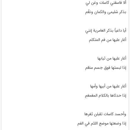
ألا فاسقني كاسات وغن لي
بذكر سُليمى والكمان ونغّم
أيا داعياً بذكر العامرية إنني
أغار عليها من فم المتكلم
أغار عليها من ثيابها
إذا لبستها فوق جسم منعّم
أغار عليها من أبيها وأمها
إذا حدثاها بالكلام المغمغمِ
وأحسد كاسات تقبلن ثغرها
إذا وضعتها موضع اللثم في الفم