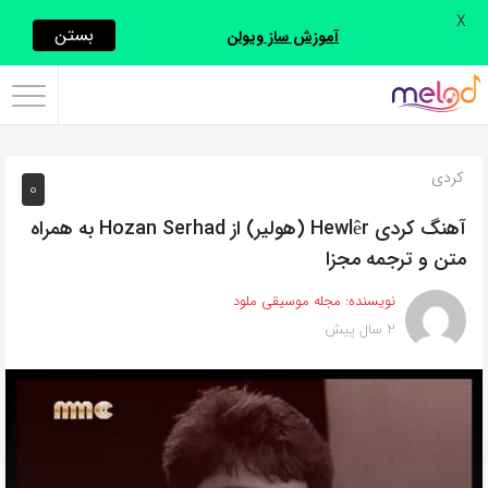
X
اشتراک
بستن
آموزش ساز ویولن
گذاری
با
استفاده
کردی
0
از
روش‌های
آهنگ کردی Hewlêr (هولیر) از Hozan Serhad به همراه
زیر
متن و ترجمه مجزا
می‌توانید
نویسنده:
مجله موسیقی ملود
این
2 سال پیش
صفحه
را
با
دوستان
خود