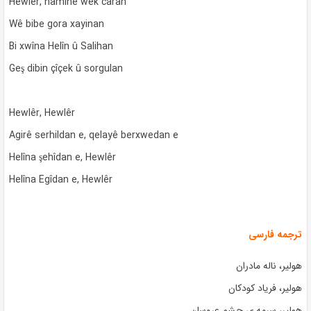
Hewlêr, namîne wek caran
Wê bibe gora xayinan
Bi xwîna Helîn û Salihan
Geş dibin çîçek û sorgulan
Hewlêr, Hewlêr
Agirê serhildan e, qelayê berxwedan e
Helîna şehîdan e, Hewlêr
Helîna Egîdan e, Hewlêr
ترجمه فارسی
هولیر، ناله مادران
هولیر، فریاد کودکان
هولیر، سرمه ی چشم عروسان