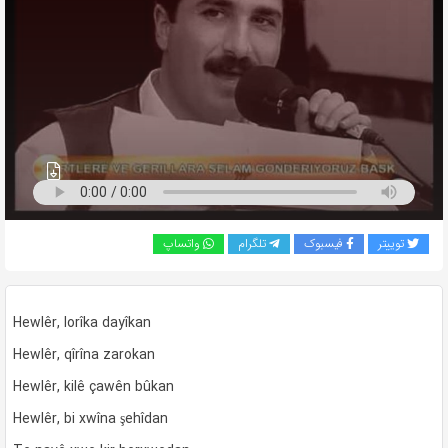
به
اشتراک
بگذارید.
کپی
لینک
توییتر
فیسبوک
تلگرام
واتساپ
Hewlêr, lorîka dayîkan
Hewlêr, qîrîna zarokan
Hewlêr, kilê çawên bûkan
Hewlêr, bi xwîna şehîdan