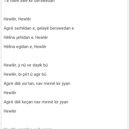
Te navê xwe kir berxwedan
Hewlêr, Hewlêr
Agirê serhildan e, qelayê berxwedan e
Hêlîna şehîdan e, Hewlêr
Hêlîna egîdan e, Hewlêr
Hewlêr, ji nû ve dayik bû
Hewlêr, bi pêt û agir bû
Agirê dilê xortan, nav mirinê kir jiyan
Hewlêr
Agirê dilê keçan nav mirinê kir jiyan
Hewlêr