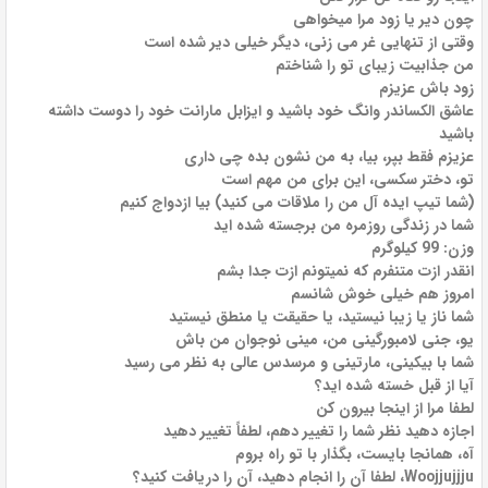
چون دیر یا زود مرا میخواهی
وقتی از تنهایی غر می زنی، دیگر خیلی دیر شده است
من جذابیت زیبای تو را شناختم
زود باش عزیزم
عاشق الکساندر وانگ خود باشید و ایزابل مارانت خود را دوست داشته
باشید
عزیزم فقط بپر، بیا، به من نشون بده چی داری
تو، دختر سکسی، این برای من مهم است
(شما تیپ ایده آل من را ملاقات می کنید) بیا ازدواج کنیم
شما در زندگی روزمره من برجسته شده اید
وزن: 99 کیلوگرم
انقدر ازت متنفرم که نمیتونم ازت جدا بشم
امروز هم خیلی خوش شانسم
شما ناز یا زیبا نیستید، یا حقیقت یا منطق نیستید
یو، جنی لامبورگینی من، مینی نوجوان من باش
شما با بیکینی، مارتینی و مرسدس عالی به نظر می رسید
آیا از قبل خسته شده اید؟
لطفا مرا از اینجا بیرون کن
اجازه دهید نظر شما را تغییر دهم، لطفاً تغییر دهید
آه، همانجا بایست، بگذار با تو راه بروم
Woojjujjju، لطفا آن را انجام دهید، آن را دریافت کنید؟