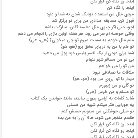
اینجا رو نگاه کن فرار نکن
اینجا را نگاه کن
مردی مثل من استعداد نزدیک شدن به شما را دارد
قبول کن، مسابقه امدادی من برای تو برگزار شد
اچو، حتی اگر چیزی مثل عطسه گفتن، مبارکت باشه
وقتی حوصله ام سر می رود، هر هفته اولین بازی را انجام می دهم
منم مثل خودم به سمتت میرم تو چی میخوای؟ (هی، هی)
تو هم با من به دریای عشق برو (هو، هو)
شما برای دزدی از یک افسر پلیس دزد پول می دهید.
بی تو من مسافر شهر تنهام
من تو را می خواهم
ملاقات ما تصادفی نبود
دیدار با تو آرزوی من بود (هو، هو)
تو گلی و من زنبورم
تو عسلم و من خرس (هی)
شاید کلمات به آرامی بیرون بیایند، مانند خواندن یک کتاب
یه جورایی فکر میکنم شبیه من هستی
تو خیلی خوشگلی من میتونم حسش کنم
طلسم منفجر می شود، حالا آن را به من بده
اینجا رو نگاه کن فرار نکن
اینجا رو نگاه کن فرار نکن
اینجا رو نگاه کن فرار نکن