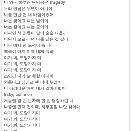
너 없는 하루란 단막극은 tragedy
우리 만남은 우연이 아니야
너를 만난 건 내 바램이었어
너는 꽃이고 나는 벌이야
너는 꿀이고 나는 곰이야
어쩌면 책 읽듯이 말이 술술 나올까
어딘지 모르게 넌 나를 닮은 것 같아
너무 예뻐 넌 느낌이 좀 나
매력이 터져 이제 내게 줘봐
여기 봐, 도망가지 마
여기 봐, 도망가지 마
여기 봐, 도망가지 마
조만간 니가 날 원할 테니까
외롭다고 징징댈 땐 이미 늦었어
니 아리따운 매력 내가 알아버렸어
Baby, come on
처음엔 열 번 문자에 한 번 답장하던 너
나중엔 먼저 전화해, 하루종일 나만 찾아대
여기 봐, 도망가지마
여기 봐, 도망가지마
여기 봐, 도망가지마