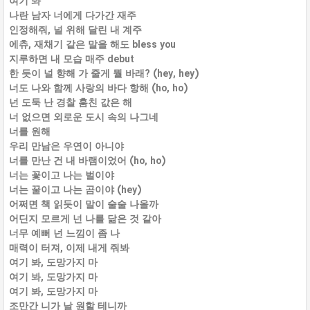
여기 봐
나란 남자 너에게 다가간 재주
인정해줘, 널 위해 달린 내 계주
에츄, 재채기 같은 말을 해도 bless you
지루하면 내 모습 매주 debut
한 듯이 널 향해 가 줄게 뭘 바래? (hey, hey)
너도 나와 함께 사랑의 바다 항해 (ho, ho)
넌 도둑 난 경찰 훔친 값은 해
너 없으면 외로운 도시 속의 나그네
너를 원해
우리 만남은 우연이 아니야
너를 만난 건 내 바램이었어 (ho, ho)
너는 꽃이고 나는 벌이야
너는 꿀이고 나는 곰이야 (hey)
어쩌면 책 읽듯이 말이 술술 나올까
어딘지 모르게 넌 나를 닮은 것 같아
너무 예뻐 넌 느낌이 좀 나
매력이 터져, 이제 내게 줘봐
여기 봐, 도망가지 마
여기 봐, 도망가지 마
여기 봐, 도망가지 마
조만간 니가 날 원할 테니까