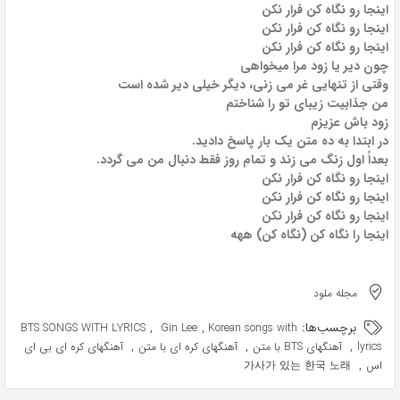
اینجا رو نگاه کن فرار نکن
اینجا رو نگاه کن فرار نکن
اینجا رو نگاه کن فرار نکن
چون دیر یا زود مرا میخواهی
وقتی از تنهایی غر می زنی، دیگر خیلی دیر شده است
من جذابیت زیبای تو را شناختم
زود باش عزیزم
در ابتدا به ده متن یک بار پاسخ دادید.
بعداً اول زنگ می زند و تمام روز فقط دنبال من می گردد.
اینجا رو نگاه کن فرار نکن
اینجا رو نگاه کن فرار نکن
اینجا رو نگاه کن فرار نکن
اینجا را نگاه کن (نگاه کن) ههه
مجله ملود
برچسب‌ها:
,
,
BTS SONGS WITH LYRICS
Gin Lee
Korean songs with
,
,
,
lyrics
آهنگهای BTS با متن
آهنگهای کره ای با متن
آهنگهای کره ای بی ای
,
اس
가사가 있는 한국 노래