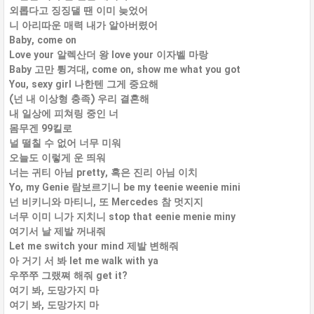
외롭다고 징징댈 땐 이미 늦었어
니 아리따운 매력 내가 알아버렸어
Baby, come on
Love your 알렉산더 왕 love your 이자벨 마랑
Baby 고만 튕겨대, come on, show me what you got
You, sexy girl 나한텐 그게 중요해
(넌 내 이상형 충족) 우리 결혼해
내 일상에 피쳐링 중인 너
몸무겐 99킬로
널 떨칠 수 없어 너무 미워
오늘도 이렇게 운 띄워
너는 귀티 아님 pretty, 혹은 진리 아님 이치
Yo, my Genie 람보르기니 be my teenie weenie mini
넌 비키니와 마티니, 또 Mercedes 참 멋지지
너무 이미 니가 지치니 stop that eenie menie miny
여기서 날 제발 꺼내줘
Let me switch your mind 제발 변해줘
아 거기 서 봐 let me walk with ya
우쭈쭈 그랬쪄 해줘 get it?
여기 봐, 도망가지 마
여기 봐, 도망가지 마