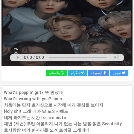
به
اشتراک
بگذارید.
کپی
لینک
توییتر
فیسبوک
تلگرام
واتساپ
What’s poppin’ girl? 또 만났네
What’s wrong with you? hmm
처음에는 단지 호기심으로 시작해 네게 관심을 보이지
Holy shit 그래 니가 날 도외시해도
내게 빠져드는 시간 for a minute
제법 (제법) 우린 어울리지 니가 없는 나는 빛을 잃은 Seoul city
호시탐탐 너의 빈자리를 노려 토끼굴 그래피티