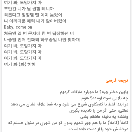
여기 봐, 도망가지 마
조만간 니가 날 원할 테니까
외롭다고 징징댈 땐 이미 늦었어
니 아리따운 매력 내가 알아버렸어
Baby, come on
처음엔 열 번 문자에 한 번 답장하던 너
나중엔 먼저 전화해 하루종일 나만 찾아대
여기 봐, 도망가지 마
여기 봐, 도망가지 마
여기 봐, 도망가지 마
여기 봐 (봐) 헤헤
ترجمه فارسی
پاپین دختر چیه؟ ما دوباره ملاقات کردیم
چه بلایی سرت اومده؟ هوم
در ابتدا فقط با کنجکاوی شروع می شود و به شما علاقه نشان می دهد
لعنتی، حتی اگر من را نادیده بگیری
وقتشه یه دقیقه عاشقم بشی
کاملاً (کاملاً) ما با هم جور شدیم بدون تو من شهری در سئول هستم که
درخشش خود را از دست داده است.