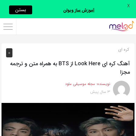
X
اشتراک
بستن
آموزش ساز ویولن
گذاری
با
استفاده
کره ای
0
از
روش‌های
آهنگ کره ای Look Here از BTS به همراه متن و ترجمه
زیر
مجزا
می‌توانید
نویسنده:
مجله موسیقی ملود
این
3 سال پیش
صفحه
را
با
دوستان
خود