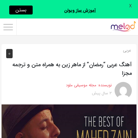
X
اشتراک
بستن
آموزش ساز ویولن
گذاری
با
استفاده
عربی
0
از
روش‌های
آهنگ عربی “رمضان” از ماهر زین به همراه متن و ترجمه
زیر
مجزا
می‌توانید
نویسنده:
مجله موسیقی ملود
این
2 سال پیش
صفحه
را
با
دوستان
خود