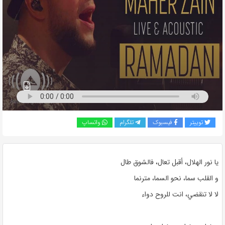
به
اشتراک
بگذارید.
کپی
لینک
توییتر
فیسبوک
تلگرام
واتساپ
يا نور الهلال، أقبل تعال، فالشوق طال
و القلب سما، نحو السما، مترنما
لا لا تنقضي، انت للروح دواء