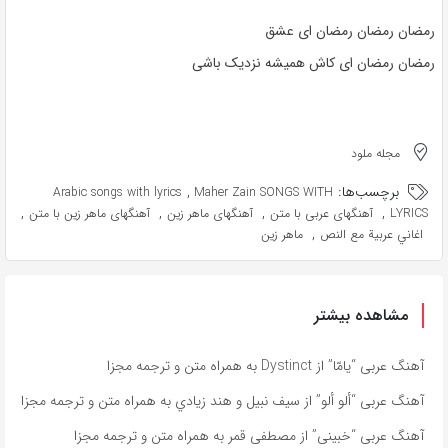
رمضان رمضان رمضان ای عشق
رمضان رمضان ای کاش همیشه نزدیک باشی
مجله ملود
برچسب‌ها:
,
Arabic songs with lyrics
Maher Zain SONGS WITH
,
,
,
,
LYRICS
آهنگهای عربی با متن
آهنگهای ماهر زین
آهنگهای ماهر زین با متن
,
اغاني عربية مع النص
ماهر زین
مشاهده بیشتر
آهنگ عربی “يامّا” از Dystinct به همراه متن و ترجمه مجزا
آهنگ عربی “ألو ألو” از سيف نبيل و هند زيادي به همراه متن و ترجمه مجزا
آهنگ عربی “خبينى” از مصطفى قمر به همراه متن و ترجمه مجزا