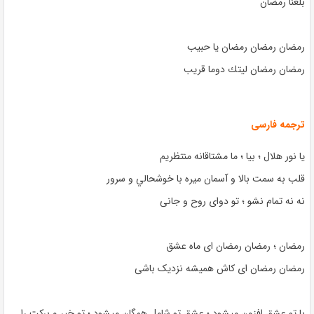
بلغنا رمضان
رمضان رمضان رمضان يا حبيب
رمضان رمضان ليتك دوما قريب
ترجمه فارسی
يا نور هلال ؛ بيا ؛ ما مشتاقانه منتظريم
قلب به سمت بالا و آسمان ميره با خوشحالي و سرور
نه نه تمام نشو ؛ تو دوای روح و جانی
رمضان ؛ رمضان رمضان ای ماه عشق
رمضان رمضان ای کاش همیشه نزدیک باشی
با تو عشق افزون میشود ؛ عشق تو شامل همگان میشود ؛ تو خیر و برکت را