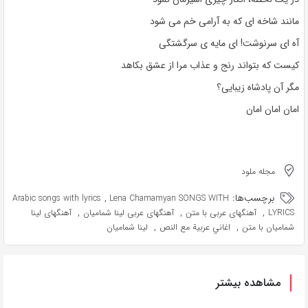
مانند شاخه ای که به آرامی خم می شود
آه ای سرنوشت! ای مایه ی سرگشتگی
کیست که بتواند رنج و عذاب مرا از عشق بکاهد
مگر آن پادشاه زیبایی؟
امان امان امان
مجله ملود
برچسب‌ها:
,
Arabic songs with lyrics
Lena Chamamyan SONGS WITH
,
,
,
LYRICS
آهنگهای عربی با متن
آهنگهای عربی لينا شماميان
آهنگهای لينا
,
,
شماميان با متن
اغاني عربية مع النص
لينا شماميان
مشاهده بیشتر