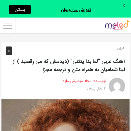
X
اشتراک
بستن
آموزش ساز ویولن
گذاری
با
استفاده
عربی
0
از
روش‌های
آهنگ عربی “لما بدا يتثنى” (دیدمش که می رقصید ) از
زیر
لينا شماميان به همراه متن و ترجمه مجزا
می‌توانید
نویسنده:
مجله موسیقی ملود
این
2 سال پیش
صفحه
را
با
دوستان
خود