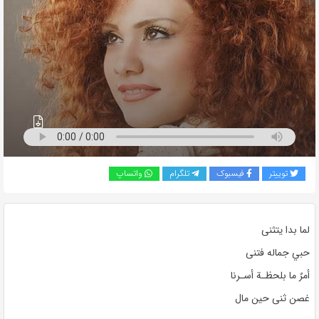
به
اشتراک
بگذارید.
کپی
لینک
توییتر
فیسبوک
تلگرام
واتساپ
لما بدا يتثنى
حبي جماله فتنى
أمرٌ ما بلحظـة أسـرنا
غصن ثنى حين مال