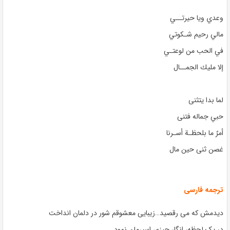
وعدي ويا حيرتــي
مالي رحيم شـكوتي
في الحب من لوعتـي
إلا مليك الجمــال
لما بدا يتثنى
حبي جماله فتنى
أمرٌ ما بلحظـة أسـرنا
غصن ثنى حين مال
ترجمه فارسی
دیدمش که می رقصید…زیبایی معشوقم شور در دلمان انداخت
در یک لحظه، انگار چیزی اسیرمان نمود