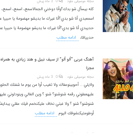
مجله موسیقی ملود
0
3 ماه پیش
كله بيسأل شو بدك؟وأنا دوخني الجمالاسمع، اسمع، اسمع، 
اسمعبدي أنا شو بدي؟أنا غيرك ما بديشو مهضومة يا حبييا
حديبدي أنا شو بدي؟أنا غيرك ما بديشو مهضومة يا حبييا 
حدييامّا،
ادامه مطلب
آهنگ عربی “ألو ألو” از سيف نبيل و هند زيادي به همراه
مجزا
مجله موسیقی ملود
0
3 ماه پیش
ولايلي … أحوبينوعفاك ولا تغيب أوا من يوم ما شفتك الحلوو
عليهعطوني رقمه شنوشنو؟ شنو ؟ وين الغالي وينودلوني عليه
شنوشنو؟ شنو ؟ ولا غبتي نخاف عليكنخمم فيك عقلي يبدايف
أوطومتيكنشوفك اليوم
ادامه مطلب