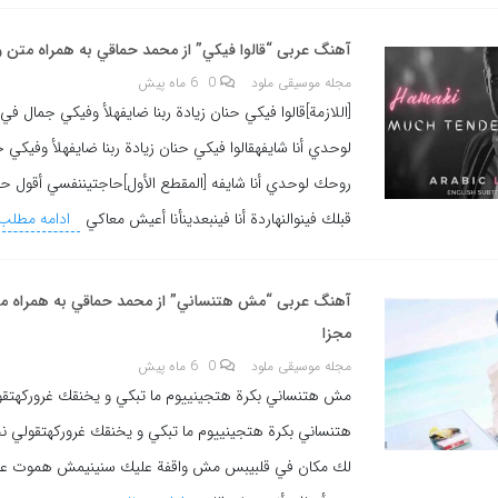
آهنگ عربی “قالوا فيكي” از محمد حماقي به همراه متن و
مجله موسیقی ملود
0
6 ماه پیش
[اللازمة]قالوا فيكي حنان زيادة ربنا ضايفهلأ وفيكي جمال ف
لوحدي أنا شايفهقالوا فيكي حنان زيادة ربنا ضايفهلأ وفيكي
روحك لوحدي أنا شايفه [المقطع الأول]حاجتيننفسي أقول ح
قبلك فينوالنهاردة أنا فينبعدينأنا أعيش معاكي
ادامه مطلب
آهنگ عربی “مش هتنساني” از محمد حماقي به همراه م
مجزا
مجله موسیقی ملود
0
6 ماه پیش
مش هتنساني بكرة هتجينييوم ما تبكي و يخنقك غروركهتق
هتنساني بكرة هتجينييوم ما تبكي و يخنقك غروركهتقولي نج
لك مكان في قلبيبس مش واقفة عليك سنينيمش هموت عل