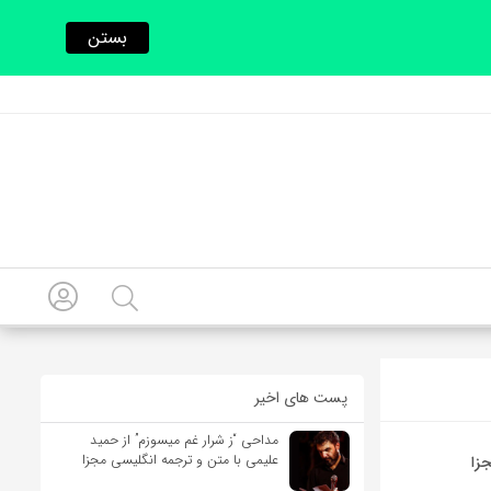
بستن
پست های اخیر
مداحی “ز شرار غم میسوزم” از حمید
علیمی با متن و ترجمه انگلیسی مجزا