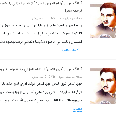
آهنگ عربی “يا ام العيون السود” از ناظم الغزالي به همرا
ترجمه مجزا
مجله موسیقی ملود
0
6 ماه پیش
يا ام العيون السود ما جوزن انايا ام العيون السود ما جوزن ا
انا اتريق منهخدك القيمر انا اتريق منه لابسه الفستان وقالت 
الفستان وقالت لي اناحلوه مشيتها دتمشي برهدنهحلوه مش
ادامه مطلب
آهنگ عربی “فوق النخل” از ناظم الغزالي به همراه متن و
مجله موسیقی ملود
0
6 ماه پیش
فوق النخل فوق النخل فوق النخل فوقما ادري لمع خدّه يابا م
فوقوالله ما اريده.. بلاني بلوة مالي امل بالروح يابا بعدك 
حبيبيوصلك صفا للناس يابا هجرك نصيبيوالله معذبني وما ع
مطلب