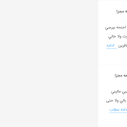
 مجزا
 اجنحه بيرسي
ت ولا خالي
افرين
ادامه
ه مجزا
بي ماليني
 بالي ولا حتى
امه مطلب