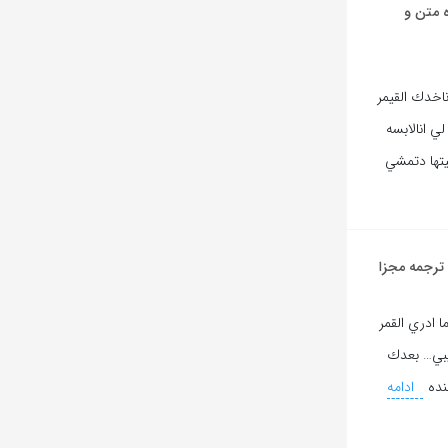
ه متن و
ناخدك القيمر
لي انالابسه
يتها دتمشي
 ترجمه مجزا
ا ادري القمر
حبيبي… بعدك
نده
ادامه