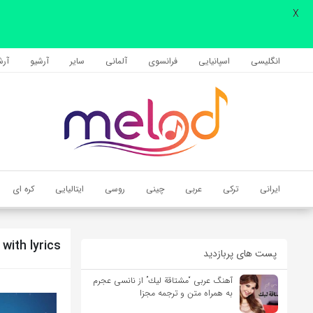
X
اشتراک گذاری
با استفاده از روش‌های زیر می‌توانید این صفحه را با دوستان خود به
انگلیسی
اسپانیایی
فرانسوی
آلمانی
سایر
آرشیو
آرشی
اشتراک بگذارید.
کپی لینک
ایرانی
ترکی
عربی
چینی
روسی
ایتالیایی
کره ای
with lyrics
پست های پربازدید
آهنگ عربی “مشتاقة لیك” از نانسی عجرم
به همراه متن و ترجمه مجزا