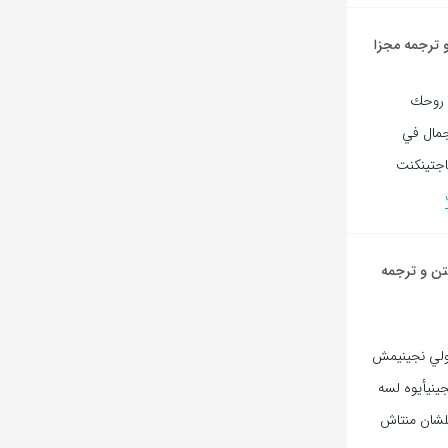
 ترجمه مجزا
ي روحك
 جمال في
اجتينكنت
تن و ترجمه
ولي نجينيمش
ينيأيوه لسه
شان منتاش