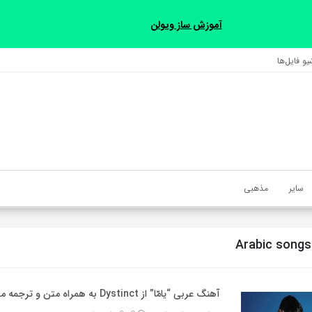
آموزش ساز ویولن
و فایل‌‎ها
سایر
مذهبی
Arabic songs 
آهنگ عربی “يامّا” از Dystinct به همراه متن و ترجمه مجزا