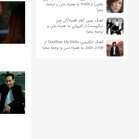
رقص) از Indila به همراه متن و ترجمه
مجزا
آهنگ عربی “تلك قضية”(آن چیزِ
دیگریست) از كايروكي به همراه متن و
ترجمه مجزا
آهنگ انگلیسی Goodbye My BAby از
Jace Junje به همراه متن و ترجمه مجزا