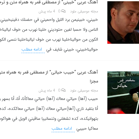
آهنگ عربی “خبينى” از مصطفى قمر به همراه متن و ترج
مجله موسیقی ملود
0
4 ماه پیش
خبيني، خبينيمن برد الليل واحميني في حضنك دفينيخبيني،
الناس ولا حسبا لفين حتوديني خلينا نهرب من خوف لياليناخ
الكون من حواليناخلينا نهرب من خوف لياليناخلينا ننسى الك
حواليناخبيني، خبيني شايف في
ادامه مطلب
آهنگ عربی “حبيب حياتى” از مصطفى قمر به همراه متن
مجزا
مجله موسیقی ملود
0
4 ماه پیش
حبيب (آها) حياتي معاك (آها) حياتي معاكأنا، أنا، أنا بسهر وبدار
أنا بتقيد ناري (آها)حياتي معاك (آها) حياتي معاككده، كده 
بتهوانيكده، كده تشغلني وتنسانييا ساقيني الويل في هواك
معاكيا حبيبي
ادامه مطلب