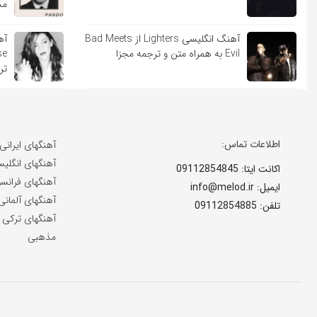
مج
آهنگ انگلیسی Lighters از Bad Meets
Evil به همراه متن و ترجمه مجزا
تر
اطلاعات تماس:
آهنگهای ایرانی
آهنگهای انگلی
اکانت ایتا: 09112854845
آهنگهای فرانس
ایمیل: info@melod.ir
آهنگهای آلمانی
تلفن: 09112854885
آهنگهای ترکی
مذهبی