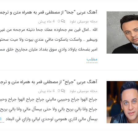
آهنگ عربی “جحا” از مصطفى قمر به همراه متن و ترجمه
مجله موسیقی ملود
0
4 ماه پیش
الله ..امال فين عم جحاوده عمك جحا دنيته مرجحه من غير
وبيطير .. واسكت ياسكوت مافي عندي بيوت ولا ميت سحتو
امير بضحك ياولاد وادي سوق بغداد مليان مجاريح خلق مس
مطلب
آهنگ عربی “جراح” از مصطفى قمر به همراه متن و ترجم
مجله موسیقی ملود
0
4 ماه پیش
جراح الهوا جراح وحبيبي ماليني جراح جراح الهوا جراح وحبي
جراح وانا بالي بريح بالي ولا حتى بيسأل مالي وانا بالي بريح
بيسأل مالي اتاري همومي لوحدي ليالي وازاي في البعاد
اد