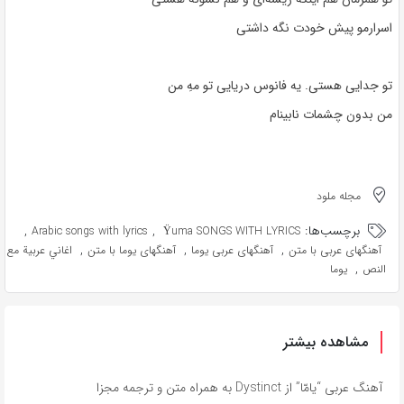
اسرارمو پیش خودت نگه داشتی
تو جدایی هستی. یه فانوس دریایی تو مهِ من
من بدون چشمات نابینام
مجله ملود
برچسب‌ها:
,
,
Arabic songs with lyrics
Ÿuma SONGS WITH LYRICS
,
,
,
آهنگهای عربی با متن
آهنگهای عربی یوما
آهنگهای یوما با متن
اغاني عربية مع
,
النص
یوما
مشاهده بیشتر
آهنگ عربی “يامّا” از Dystinct به همراه متن و ترجمه مجزا