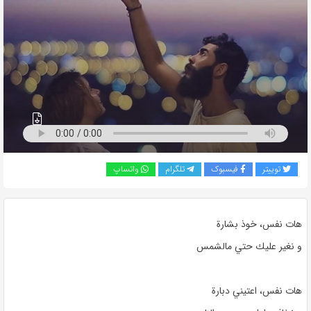
به
اشتراک
بگذارید.
کپی
لینک
توییتر
فیسبوک
تلگرام
واتساپ
هات نفس، خوذ بشارة
و نغير عليك حتي مالشمس
هات نفس، اعتيني دبارة