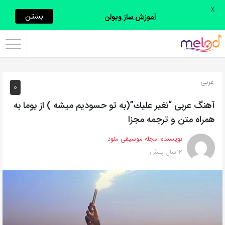
X
اشتراک
بستن
آموزش ساز ویولن
گذاری
با
استفاده
عربی
0
از
روش‌های
آهنگ عربی “نغير عليك”(به تو حسودیم میشه ) از یوما به
زیر
همراه متن و ترجمه مجزا
می‌توانید
نویسنده:
مجله موسیقی ملود
این
2 سال پیش
صفحه
را
با
دوستان
خود