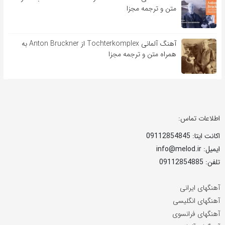
متن و ترجمه مجزا
آهنگ آلمانی Tochterkomplex از Anton Bruckner به
همراه متن و ترجمه مجزا
اطلاعات تماس:
اکانت ایتا: 09112854845
ایمیل: info@melod.ir
تلفن: 09112854885
آهنگهای ایرانی
آهنگهای انگلیسی
آهنگهای فرانسوی