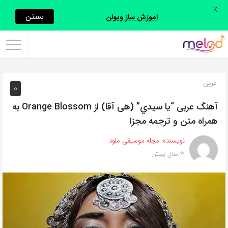
X
اشتراک
بستن
آموزش ساز ویولن
گذاری
با
استفاده
عربی
0
از
روش‌های
آهنگ عربی “يا سيدي” (هی آقا) از Orange Blossom به
زیر
همراه متن و ترجمه مجزا
می‌توانید
نویسنده:
مجله موسیقی ملود
این
3 سال پیش
صفحه
را
با
دوستان
خود