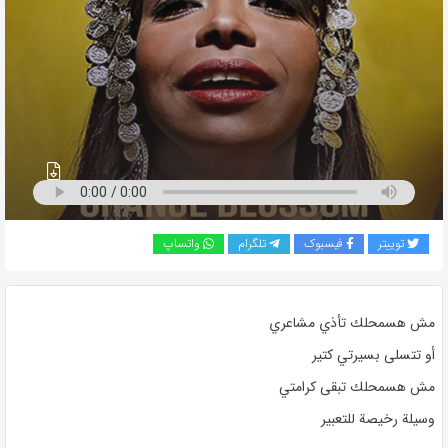
به
اشتراک
بگذارید.
کپی
لینک
توییتر
فیسبوک
تلگرام
واتساپ
مش هسمحلك تأذي مشاعري
أو تتسلى بسيرتي كتير
مش هسمحلك تبقى كرامتي
وسيلة رخيصة للتعبير