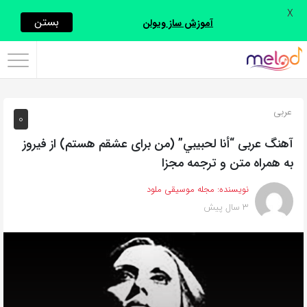
X
اشتراک
بستن
آموزش ساز ویولن
گذاری
با
استفاده
عربی
0
از
روش‌های
آهنگ عربی “أنا لحبيبي” (من برای عشقم هستم) از فیروز
زیر
به همراه متن و ترجمه مجزا
می‌توانید
نویسنده:
مجله موسیقی ملود
این
3 سال پیش
صفحه
را
با
دوستان
خود