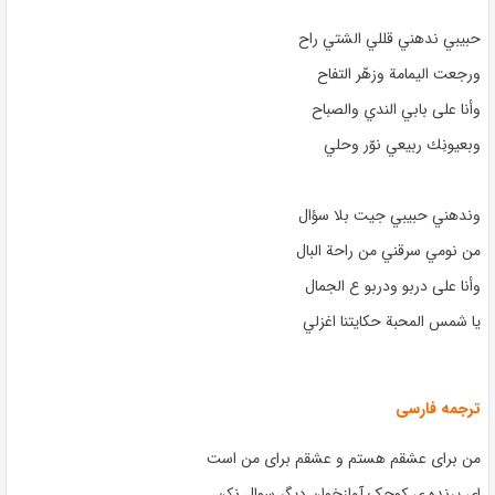
حبيبي ندهني قللي الشتي راح
ورجعت اليمامة وزهّر التفاح
وأنا على بابي الندي والصباح
وبعيونِك ربيعي نوّر وحلي
وندهني حبيبي جيت بلا سؤال
من نومي سرقني من راحة البال
وأنا على دربو ودربو ع الجمال
يا شمس المحبة حكايتنا اغزلي
ترجمه فارسی
من برای عشقم هستم و عشقم برای من است
ای پرنده ی کوچک آوازخوان دیگر سوال نکن