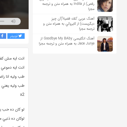
رقص) از Indila به همراه متن و ترجمه
مجزا
آهنگ عربی “تلك قضية”(آن چیزِ
دیگریست) از كايروكي به همراه متن و
ترجمه مجزا
توییتر
ف
آهنگ انگلیسی Goodbye My BAby از
Jace Junje به همراه متن و ترجمه مجزا
انت ايه مش كفا
انت ايه دموعي 
طب وليه انا را
طب وليه يعني ا
x2
لو كان ده حب يا
لوكان ده ذنبي م