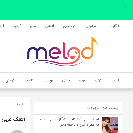
X
اشتراک گذاری
با استفاده از روش‌های زیر می‌توانید این صفحه را با دوستان خود به
انگلیسی
اسپانیایی
فرانسوی
آلمانی
سایر
آرشیو
آرشی
اشتراک بگذارید.
کپی لینک
ایرانی
ترکی
عربی
چینی
روسی
ایتالیایی
کره ای
عربی
پست های پربازدید
آهنگ عربی “
آهنگ عربی “مشتاقة لیك” از نانسی عجرم
به همراه متن و ترجمه مجزا