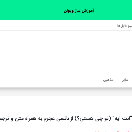
آموزش ساز ویولن
و فایل‌‎ها
سایر
مذهبی
انت ايه” (تو چی هستی؟) از نانسی عجرم به همراه متن و ترجم