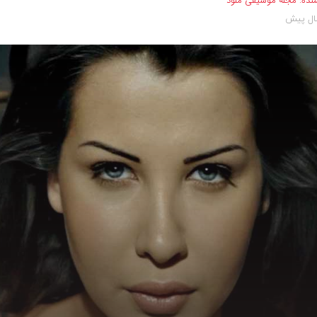
نده:
مجله موسیقی ملود