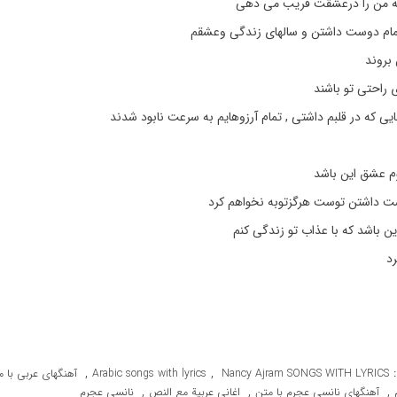
 من را درعشقت فریب می دهی
ام دوست داشتن و سالهای زندگی وعشقم
بروند
ی راحتی تو باشند
ی که در قلبم داشتی , تمام آرزوهایم به سرعت نابود شدند
وم عشق این باشد
ست داشتن توست هرگزتوبه نخواهم کرد
ن باشد که با عذاب تو زندگی کنم
د
,
,
Nancy Ajram SONGS WITH LYRICS
Arabic songs with lyrics
آهنگهای عربی با م
,
,
,
آهنگهای نانسی عجرم با متن
اغاني عربية مع النص
نانسی عجرم