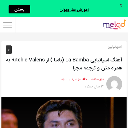
X
اشتراک
بستن
آموزش ساز ویولن
گذاری
با
استفاده
اسپانیایی
0
از
روش‌های
آهنگ اسپانیایی La Bamba (بامبا ) از Ritchie Valens به
زیر
همراه متن و ترجمه مجزا
می‌توانید
نویسنده:
مجله موسیقی ملود
این
3 سال پیش
صفحه
را
با
دوستان
خود