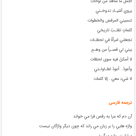
أجملُ ما شاهدَ من لوحات
يروي أشيـاءَ تدوخـني
تنسيني المرقصَ والخطوات
كلماتٍ تقلـبُ تاريخي
تجعلني امرأةً في لحظـات
يبني لي قصـراً من وهـمٍ
لا أسكنُ فيهِ سوى لحظات
وأعودُ.. أعودُ لطـاولـتي
لا شيءَ معي.. إلا كلمات
ترجمه فارسی
آن دم كه مرا به رقص فرا مي خواند
واژه هايي را بر زبان مي راند كه چون دیگر واژگان نیست
مرا از زیر بازو میگیرد