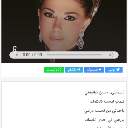
به
اشتراک
بگذارید.
کپی
لینک
توییتر
فیسبوک
تلگرام
واتساپ
يُسمعني.. حـينَ يُراقصُني
كلماتٍ ليست كالكلمات
يأخذني من تحـتِ ذراعي
يزرعني في إحدى الغيمات