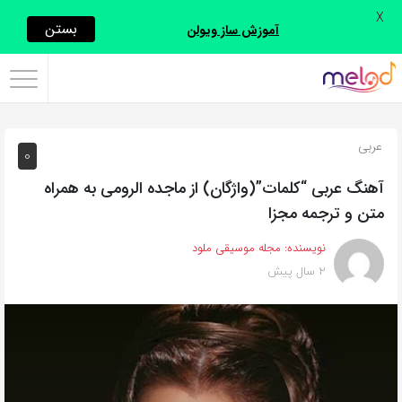
X
اشتراک
بستن
آموزش ساز ویولن
گذاری
با
استفاده
عربی
0
از
روش‌های
آهنگ عربی “كلمات”(واژگان) از ماجده الرومی به همراه
زیر
متن و ترجمه مجزا
می‌توانید
نویسنده:
مجله موسیقی ملود
این
2 سال پیش
صفحه
را
با
دوستان
خود