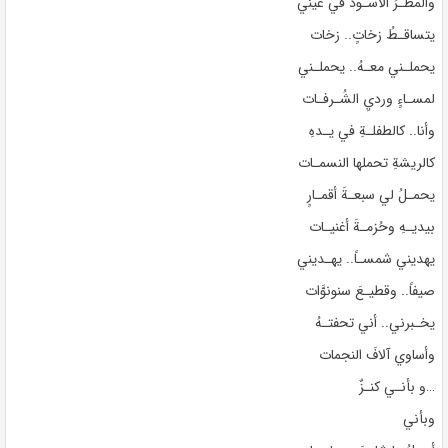
والمطـرُ الأسـودُ في عيني
يتساقـطُ زخاتٍ.. زخات
يحملـني معـهُ.. يحملـني
لمسـاءٍ ورديِ الشُـرفـات
وأنا.. كالطفلـةِ في يـدهِ
كالريشةِ تحملها النسمـات
يحمـلُ لي سبعـةَ أقمـارٍ
بيديـهِ وحُزمـةَ أغنيـات
يهديني شمسـاً.. يهـديني
صيفاً.. وقطيـعَ سنونوَّات
يخـبرني.. أني تحفتـهُ
وأساوي آلافَ النجمات
و بأنـي كنـزٌ…
وبأني