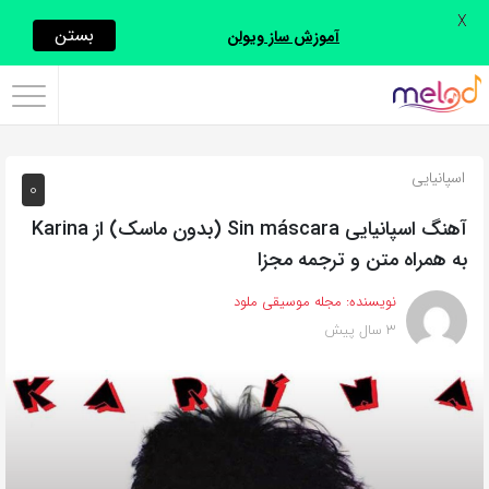
X
اشتراک
بستن
آموزش ساز ویولن
گذاری
با
استفاده
اسپانیایی
0
از
روش‌های
آهنگ اسپانیایی Sin máscara (بدون ماسک) از Karina
زیر
به همراه متن و ترجمه مجزا
می‌توانید
نویسنده:
مجله موسیقی ملود
این
3 سال پیش
صفحه
را
با
دوستان
خود