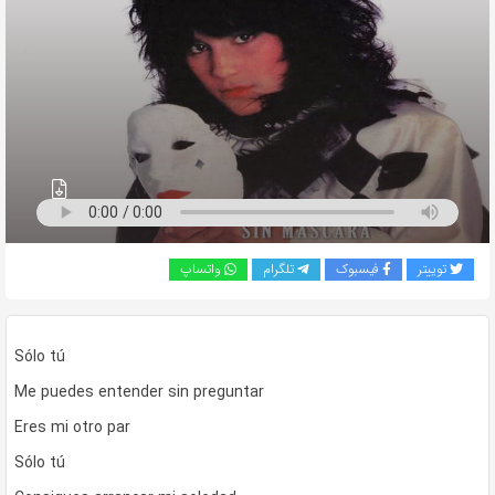
به
اشتراک
بگذارید.
کپی
لینک
توییتر
فیسبوک
تلگرام
واتساپ
Sólo tú
Me puedes entender sin preguntar
Eres mi otro par
Sólo tú