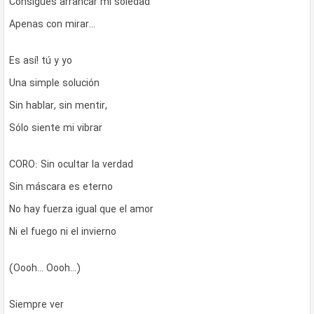
Consigues arrancar mi soledad
Apenas con mirar…
Es así! tú y yo
Una simple solución
Sin hablar, sin mentir,
Sólo siente mi vibrar
CORO: Sin ocultar la verdad
Sin máscara es eterno
No hay fuerza igual que el amor
Ni el fuego ni el invierno
(Oooh… Oooh…)
Siempre ver