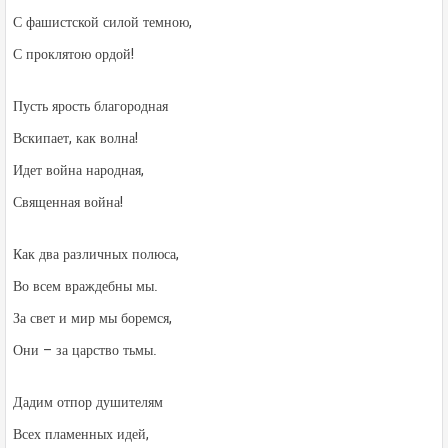
С фашистской силой темною,
С проклятою ордой!
Пусть ярость благородная
Вскипает, как волна!
Идет война народная,
Священная война!
Как два различных полюса,
Во всем враждебны мы.
За свет и мир мы боремся,
Они – за царство тьмы.
Дадим отпор душителям
Всех пламенных идей,