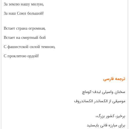
За землю нашу милую,
За наш Союз большой!
Встает страна огромная,
Встает на смертный бой
С фашистской силой темною,
С проклятою ордой!
ترجمه فارسی
سخنان واسیلی لبدف-کوماچ
موسیقی از الکساندر الکساندروف
برخیز، کشور بزرگ،
برای مبارزه فانی بایستید