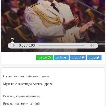
به
اشتراک
بگذارید.
کپی
لینک
توییتر
فیسبوک
تلگرام
واتساپ
Слова Василия Лебедева-Кумача
Музыка Александра Александрова
Вставай, страна огромная,
Вставай на смертный бой