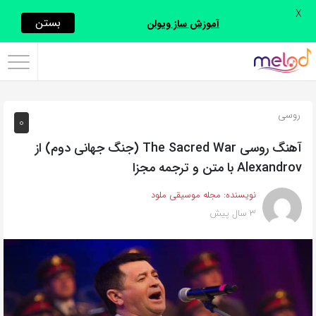
X
اشتراک
بستن
آموزش ساز ویولن
گذاری
با
استفاده
روسی
0
از
روش‌های
آهنگ روسی The Sacred War (جنگ جهانی دوم) از
زیر
Alexandrov با متن و ترجمه مجزا
می‌توانید
نویسنده:
مجله موسیقی ملود
این
3 سال پیش
صفحه
را
با
دوستان
خود