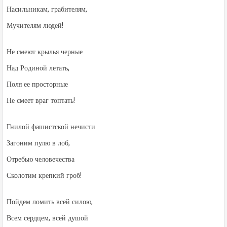
Насильникам, грабителям,
Мучителям людей!
Не смеют крылья черные
Над Родиной летать,
Поля ее просторные
Не смеет враг топтать!
Гнилой фашистской нечисти
Загоним пулю в лоб,
Отребью человечества
Сколотим крепкий гроб!
Пойдем ломить всей силою,
Всем сердцем, всей душой