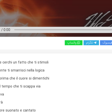
یسبوک
تلگرام
واتساپ
cerchi un fatto che ti stimoli
te ti smarrisci nella logica
 prima che il cuore si dimentichi
el tempo che ti scappa via
 va
rà
re suonato e cantato