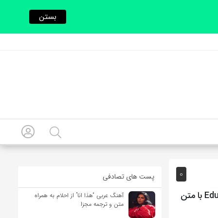
بستن
0
پست های تصادفی
آهنگ ایتالیایی Ma quale amore(اما چه عشقی) از Eduardo De Crescenzo با متن
آهنگ عربی “هذا انا” از احلام به همراه
متن و ترجمه مجزا