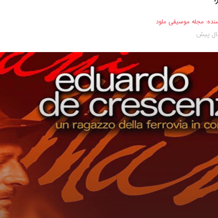
نده:
مجله موسیقی ملود