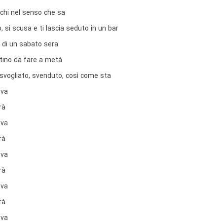
nchi nel senso che sa
, si scusa e ti lascia seduto in un bar
e di un sabato sera
tino da fare a metà
 svogliato, svenduto, così come sta
 va
rà
 va
rà
 va
rà
 va
rà
 va