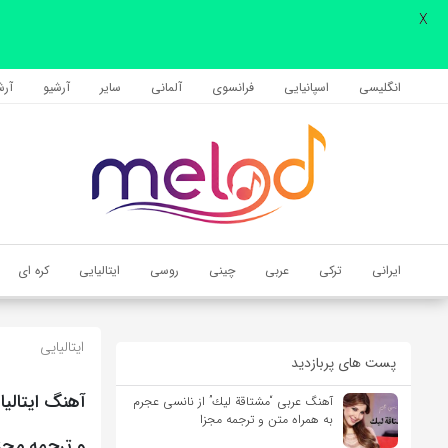
X
اشتراک گذاری
با استفاده از روش‌های زیر می‌توانید این صفحه را با دوستان خود به
انگلیسی
اسپانیایی
فرانسوی
آلمانی
سایر
آرشیو
آرشی
اشتراک بگذارید.
کپی لینک
ایرانی
ترکی
عربی
چینی
روسی
ایتالیایی
کره ای
ایتالیایی
پست های پربازدید
آهنگ عربی “مشتاقة لیك” از نانسی عجرم
به همراه متن و ترجمه مجزا
و ترجمه مجز