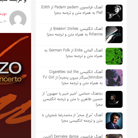
آهنگ فرانسوی Padam padam از Édith
Piaf به همراه متن و ترجمه مجزا
نویس
3 سال پیش
آهنگ انگلیسی Breakin’ Dishes از
Rihanna به همراه متن و ترجمه مجزا
آهنگ آلمانی Erika از German Folk به
همراه متن و ترجمه مجزا
آهنگ انگلیسی Cigarettes out the
Window(سیگار بیرون پنجره) از TV Girl
به همراه متن و ترجمه مجزا
نماهنگ حماسی “خیبر خیبر یا صهیون” از
حسین طاهری با متن و ترجمه انگلیسی
مجزا
آهنگ “مرغ سحر” از محمدرضا شجریان با
متن و ترجمه انگلیسی مجزا
آهنگ فرانسوی Dernière danse (آخرین