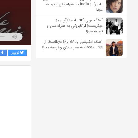
رقص) از Indila به همراه متن و ترجمه
مجزا
آهنگ عربی “تلك قضية”(آن چیزِ
دیگریست) از كايروكي به همراه متن و
ترجمه مجزا
آهنگ انگلیسی Goodbye My BAby از
Jace Junje به همراه متن و ترجمه مجزا
توییتر
ف