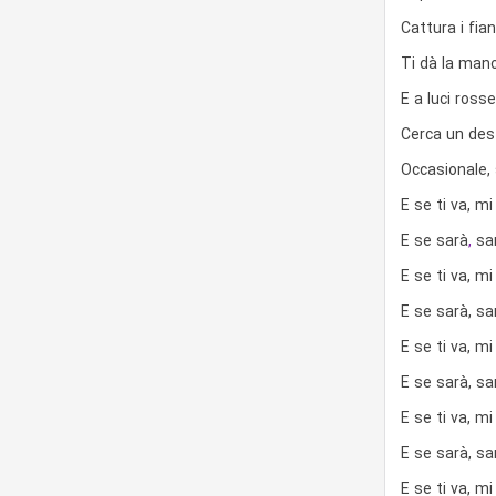
Cattura i fia
Ti dà la mano
E a luci ross
Cerca un des
Occasionale,
E se ti va, mi
E se sarà
,
sa
E se ti va, mi
E se sarà, sa
E se ti va, mi
E se sarà, sa
E se ti va, mi
E se sarà, sa
E se ti va, mi