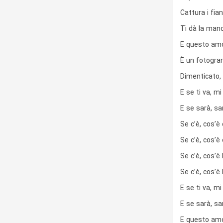
Cattura i fia
Ti dà la mano
E questo amor
È un fotogra
Dimenticato, 
E se ti va, mi
E se sarà, sa
Se c’è, cos’è
Se c’è, cos’è 
Se c’è, cos’è 
Se c’è, cos’è 
E se ti va, mi
E se sarà, sa
E questo amo