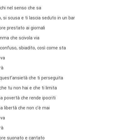
nchi nel senso che sa
, si scusa e ti lascia seduto in un bar
e prestato ai giornali
mma che scivola via
confuso, sbiadito, così come sta
 va
rà
 quest’ansietà che ti perseguita
che tu non hai e che ti limita
la povertà che rende ipocriti
la libertà che non c’è mai
 va
rà
re suonato e cantato