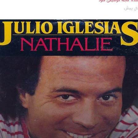
نده:
مجله موسیقی ملود