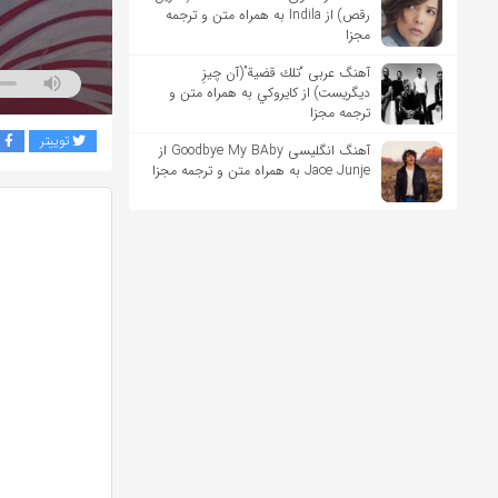
رقص) از Indila به همراه متن و ترجمه
مجزا
آهنگ عربی “تلك قضية”(آن چیزِ
دیگریست) از كايروكي به همراه متن و
ترجمه مجزا
توییتر
ف
آهنگ انگلیسی Goodbye My BAby از
Jace Junje به همراه متن و ترجمه مجزا