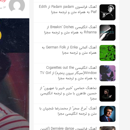
نویس
آهنگ فرانسوی Padam padam از Édith
3 سال پیش
Piaf به همراه متن و ترجمه مجزا
آهنگ انگلیسی Breakin’ Dishes از
Rihanna به همراه متن و ترجمه مجزا
آهنگ آلمانی Erika از German Folk به
همراه متن و ترجمه مجزا
آهنگ انگلیسی Cigarettes out the
Window(سیگار بیرون پنجره) از TV Girl
به همراه متن و ترجمه مجزا
نماهنگ حماسی “خیبر خیبر یا صهیون” از
حسین طاهری با متن و ترجمه انگلیسی
مجزا
آهنگ “مرغ سحر” از محمدرضا شجریان با
متن و ترجمه انگلیسی مجزا
آهنگ فرانسوی Dernière danse (آخرین