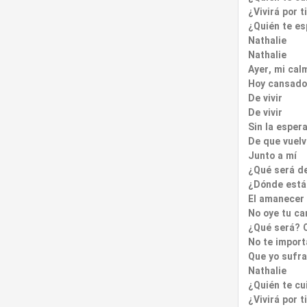
¿Vivirá por t
¿Quién te es
Nathalie
Nathalie
Ayer, mi cal
Hoy cansado
De vivir
De vivir
Sin la esper
De que vuel
Junto a mí
¿Qué será de
¿Dónde está
El amanecer
No oye tu ca
¿Qué será? Q
No te import
Que yo sufra
Nathalie
¿Quién te cu
¿Vivirá por t