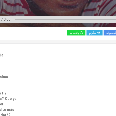
یسبوک
تلگرام
واتساپ
ia
 alma
 ti?
s? Que ya
er
elto más
idará?