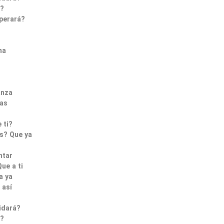
i?
perará?
ma
anza
vas
 ti?
s? Que ya
ntar
ue a ti
a ya
 así
idará?
i?