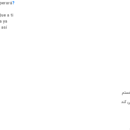
perará
?
ue a ti
a ya
 así
هستم
 کند