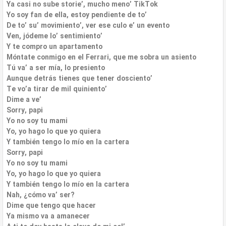
Ya casi no sube storie’, mucho meno’ TikTok
Yo soy fan de ella, estoy pendiente de to’
De to’ su’ movimiento’, ver ese culo e’ un evento
Ven, jódeme lo’ sentimiento’
Y te compro un apartamento
Móntate conmigo en el Ferrari, que me sobra un asiento
Tú va’ a ser mía, lo presiento
Aunque detrás tienes que tener dosciento’
Te vo’a tirar de mil quiniento’
Dime a ve’
Sorry, papi
Yo no soy tu mami
Yo, yo hago lo que yo quiera
Y también tengo lo mío en la cartera
Sorry, papi
Yo no soy tu mami
Yo, yo hago lo que yo quiera
Y también tengo lo mío en la cartera
Nah, ¿cómo va’ ser?
Dime que tengo que hacer
Ya mismo va a amanecer