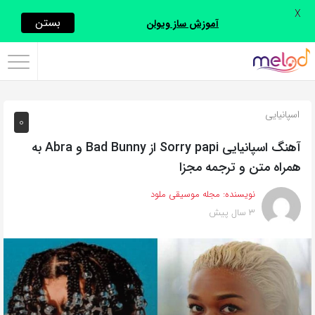
X
اشتراک
بستن
آموزش ساز ویولن
گذاری
با
استفاده
اسپانیایی
0
از
روش‌های
آهنگ اسپانیایی Sorry papi از Bad Bunny و Abra به
زیر
همراه متن و ترجمه مجزا
می‌توانید
نویسنده:
مجله موسیقی ملود
این
3 سال پیش
صفحه
را
با
دوستان
خود