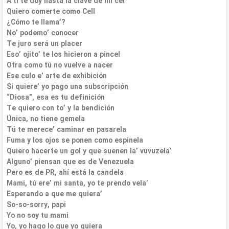
A ti te doy hasta la clave de mi cel’
Quiero comerte como Cell
¿Cómo te llama’?
No’ podemo’ conocer
Te juro será un placer
Eso’ ojito’ te los hicieron a pincel
Otra como tú no vuelve a nacer
Ese culo e’ arte de exhibición
Si quiere’ yo pago una subscripción
“Diosa”, esa es tu definición
Te quiero con to’ y la bendición
Única, no tiene gemela
Tú te merece’ caminar en pasarela
Fuma y los ojos se ponen como espinela
Quiero hacerte un gol y que suenen la’ vuvuzela’
Alguno’ piensan que es de Venezuela
Pero es de PR, ahí está la candela
Mami, tú ere’ mi santa, yo te prendo vela’
Esperando a que me quiera’
So-so-sorry, papi
Yo no soy tu mami
Yo, yo hago lo que yo quiera