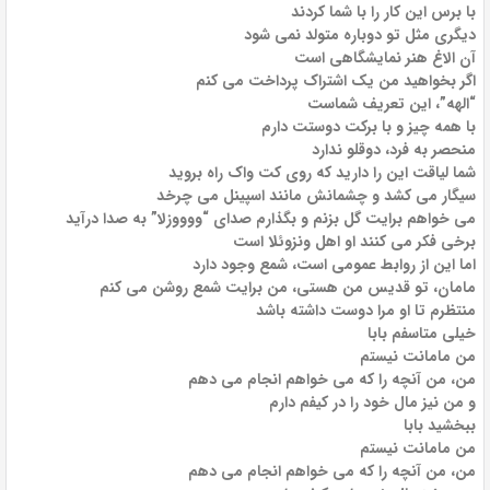
با برس این کار را با شما کردند
دیگری مثل تو دوباره متولد نمی شود
آن الاغ هنر نمایشگاهی است
اگر بخواهید من یک اشتراک پرداخت می کنم
“الهه”، این تعریف شماست
با همه چیز و با برکت دوستت دارم
منحصر به فرد، دوقلو ندارد
شما لیاقت این را دارید که روی کت واک راه بروید
سیگار می کشد و چشمانش مانند اسپینل می چرخد
می خواهم برایت گل بزنم و بگذارم صدای “ووووزلا” به صدا درآید
برخی فکر می کنند او اهل ونزوئلا است
اما این از روابط عمومی است، شمع وجود دارد
مامان، تو قدیس من هستی، من برایت شمع روشن می کنم
منتظرم تا او مرا دوست داشته باشد
خیلی متاسفم بابا
من مامانت نیستم
من، من آنچه را که می خواهم انجام می دهم
و من نیز مال خود را در کیفم دارم
ببخشید بابا
من مامانت نیستم
من، من آنچه را که می خواهم انجام می دهم