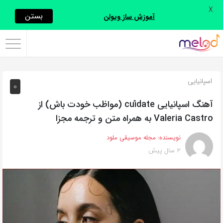
X
اشتراک
بستن
آموزش ساز ویولن
گذاری
با
استفاده
اسپانیایی
0
از
روش‌های
آهنگ اسپانیایی cuídate (مواظب خودت باش) از
زیر
Valeria Castro به همراه متن و ترجمه مجزا
می‌توانید
نویسنده:
مجله موسیقی ملود
این
2 سال پیش
صفحه
را
با
دوستان
خود