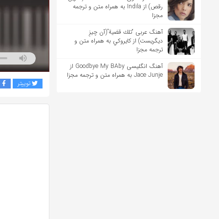
رقص) از Indila به همراه متن و ترجمه
مجزا
آهنگ عربی “تلك قضية”(آن چیزِ
دیگریست) از كايروكي به همراه متن و
ترجمه مجزا
آهنگ انگلیسی Goodbye My BAby از
Jace Junje به همراه متن و ترجمه مجزا
توییتر
ف