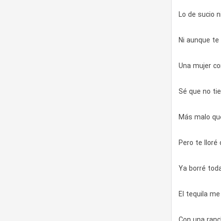
Lo de sucio ni
Ni aunque te
Una mujer co
Sé que no ti
Más malo que
Pero te lloré
Ya borré tod
El tequila me
Con una ranc