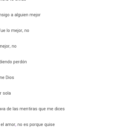
nsigo a alguien mejor
ue lo mejor, no
mejor, no
diendo perdón
ne Dios
r sola
ava de las mentiras que me dices
 el amor
,
no es porque quise