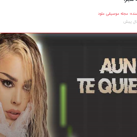
نده:
مجله موسیقی ملود