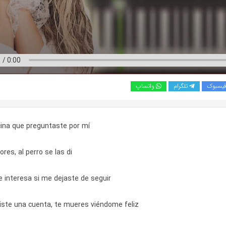
یسبوک
تلگرام
واتساپ
cina que preguntaste por mí
ores, al perro se las di
 interesa si me dejaste de seguir
ciste una cuenta, te mueres viéndome feliz