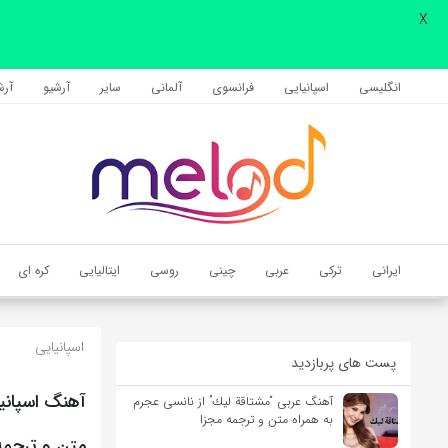
X
اشتراک گذاری
با استفاده از روش‌های زیر می‌توانید این صفحه را با دوستان خود به
انگلیسی
اسپانیایی
فرانسوی
آلمانی
سایر
آرشیو
آرشی
اشتراک بگذارید.
کپی لینک
ایرانی
ترکی
عربی
چینی
روسی
ایتالیایی
کره ای
اسپانیایی
پست های پربازدید
آهنگ عربی “مشتاقة لیك” از نانسی عجرم
به همراه متن و ترجمه مجزا
متن و ترجمه