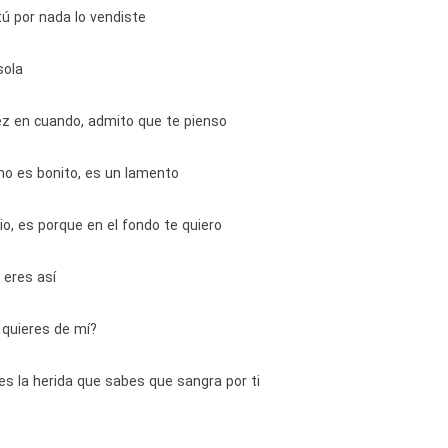
tú por nada lo vendiste
sola
z en cuando, admito que te pienso
no es bonito, es un lamento
io, es porque en el fondo te quiero
 eres así
quieres de mí?
es la herida que sabes que sangra por ti