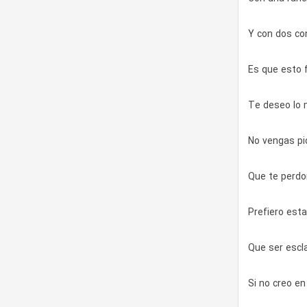
Y con dos co
Es que esto f
Te deseo lo 
No vengas pi
Que te perdo
Prefiero esta
Que ser escl
Si no creo en