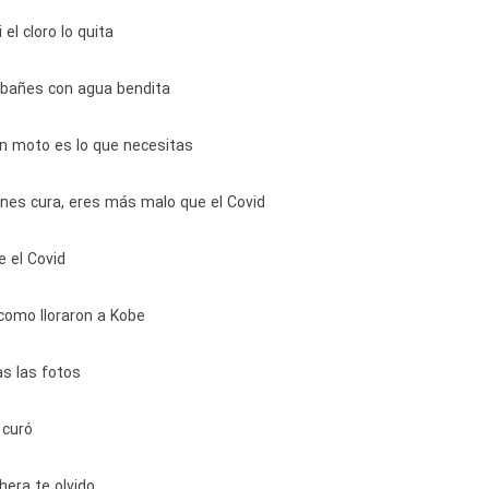
 el cloro lo quita
 bañes con agua bendita
n moto es lo que necesitas
enes cura, eres más malo que el Covid
 el Covid
 como lloraron a Kobe
as las fotos
 curó
hera te olvido