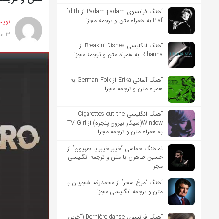
آهنگ فرانسوی Padam padam از Édith
Piaf به همراه متن و ترجمه مجزا
نویس
3 سال پیش
آهنگ انگلیسی Breakin’ Dishes از
Rihanna به همراه متن و ترجمه مجزا
آهنگ آلمانی Erika از German Folk به
همراه متن و ترجمه مجزا
آهنگ انگلیسی Cigarettes out the
Window(سیگار بیرون پنجره) از TV Girl
به همراه متن و ترجمه مجزا
نماهنگ حماسی “خیبر خیبر یا صهیون” از
حسین طاهری با متن و ترجمه انگلیسی
مجزا
آهنگ “مرغ سحر” از محمدرضا شجریان با
متن و ترجمه انگلیسی مجزا
آهنگ فرانسوی Dernière danse (آخرین