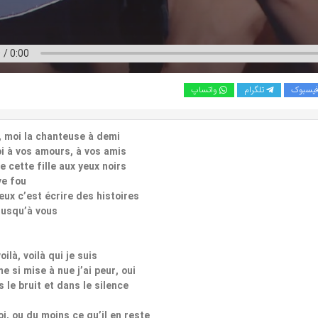
یسبوک
تلگرام
واتساپ
 moi la chanteuse à demi
i à vos amours, à vos amis
e cette fille aux yeux noirs
ve fou
eux c’est écrire des histoires
 jusqu’à vous
voilà, voilà qui je suis
 si mise à nue j’ai peur, oui
 le bruit et dans le silence
, ou du moins ce qu’il en reste