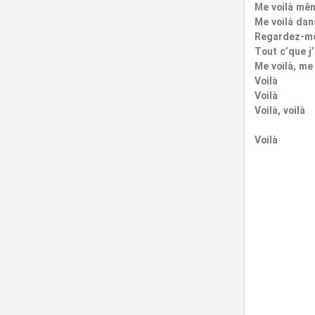
Me voilà mêm
Me voilà dans
Regardez-mo
Tout c’que j’
Me voilà, me 
Voilà
Voilà
Voilà, voilà
Voilà