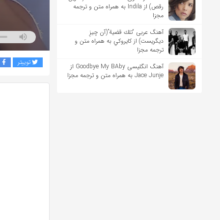
رقص) از Indila به همراه متن و ترجمه
مجزا
آهنگ عربی “تلك قضية”(آن چیزِ
دیگریست) از كايروكي به همراه متن و
ترجمه مجزا
توییتر
ف
آهنگ انگلیسی Goodbye My BAby از
Jace Junje به همراه متن و ترجمه مجزا