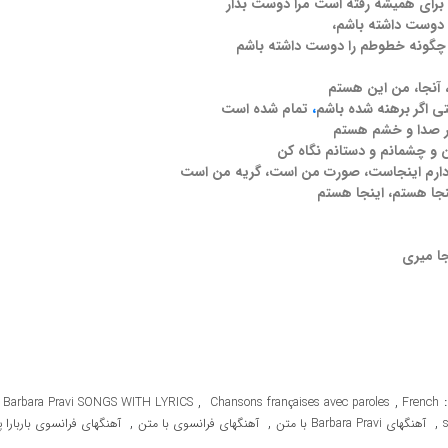
برای همیشه رفته است مرا دوست بدار
دوست داشته باشم،
چگونه خطوطم را دوست داشته باشم
ا، آنجا، من این هستم
ی اگر برهنه شده باشم
،
تمام شده است
ر صدا و خشم هستم
 و چشمانم و دستانم نگاه کن
دارم اینجاست، صورت من است، گریه من است
نجا هستم، اینجا هستم
جا میری
,
,
Barbara Pravi SONGS WITH LYRICS
Chansons françaises avec paroles
French
,
,
,
آهنگهای Barbara Pravi با متن
آهنگهای فرانسوی با متن
آهنگهای فرانسوی باربارا پ