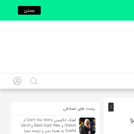
بستن
1
پست های تصادفی
آهنگ انگلیسی Don’t You Worry از
Shakira و Black Eyed Peas و David
Guetta به همراه متن و ترجمه مجزا