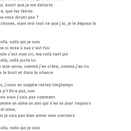
i, avant que je me déteste
e, que les lèvres
ne vous diront pas ?
choses, mais moi tout ce que j’ai, je le dépose là
voilà, voilà qui je suis
e si mise à nue c’est fini
ule c’est mon cri, me voilà tant pis
voilà, voilà juste ici
 mon envie, comme j’en crève, comme j’en ris
 le bruit et dans le silence
s, j’vous en supplie restez longtemps
 p’t’être pas, non
ans vous j’sais pas comment
mme on aime un ami qui s’en va pour toujours
 m’aime,
i je sais pas bien aimer mes contours
voilà, voilà qui je suis