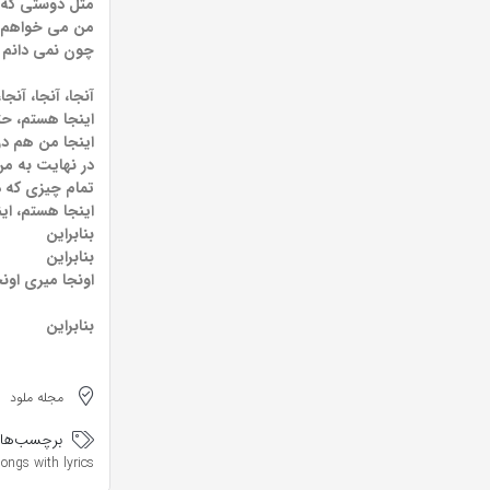
مثل دوستی که 
من می خواهم 
چون نمی دانم 
آنجا، آنجا، آنج
اینجا هستم، حت
اینجا من هم د
در نهایت به من
تمام چیزی که 
اینجا هستم، ای
بنابراین
بنابراین
اونجا میری اون
بنابراین
مجله ملود
برچسب‌ها:
songs with lyrics