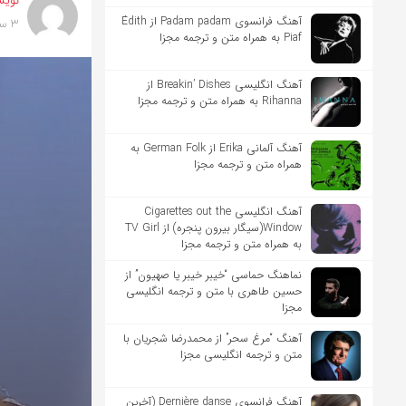
نویس
آهنگ فرانسوی Padam padam از Édith
3 سال پیش
Piaf به همراه متن و ترجمه مجزا
آهنگ انگلیسی Breakin’ Dishes از
Rihanna به همراه متن و ترجمه مجزا
آهنگ آلمانی Erika از German Folk به
همراه متن و ترجمه مجزا
آهنگ انگلیسی Cigarettes out the
Window(سیگار بیرون پنجره) از TV Girl
به همراه متن و ترجمه مجزا
نماهنگ حماسی “خیبر خیبر یا صهیون” از
حسین طاهری با متن و ترجمه انگلیسی
مجزا
آهنگ “مرغ سحر” از محمدرضا شجریان با
متن و ترجمه انگلیسی مجزا
آهنگ فرانسوی Dernière danse (آخرین