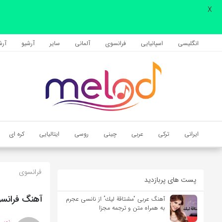
X
اشتراک گذاری
با استفاده از روش‌های زیر می‌توانید این صفحه را با دوستان خود به
انگلیسی
اسپانیایی
فرانسوی
آلمانی
سایر
آرشیو
آرشی
اشتراک بگذارید.
کپی لینک
ایرانی
ترکی
عربی
چینی
روسی
ایتالیایی
کره ای
فرانسوی
پست های پربازدید
آهنگ فرانسوی Voilà(بنابراین) از Barbara Pravi به همراه 
آهنگ عربی “مشتاقة لیك” از نانسی عجرم
به همراه متن و ترجمه مجزا