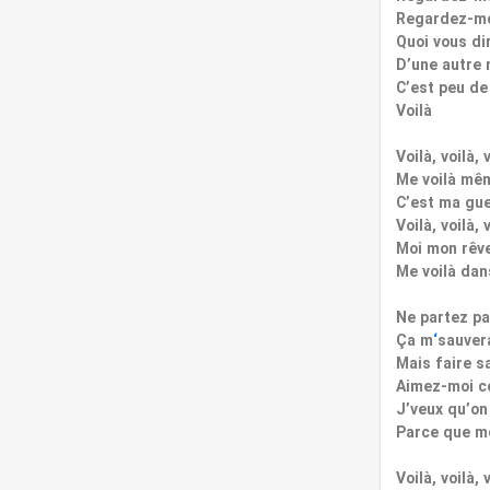
Regardez-mo
Quoi vous dir
D’une autre 
C’est peu de 
Voilà
Voilà, voilà, 
Me voilà mêm
C’est ma gue
Voilà, voilà, 
Moi mon rêve
Me voilà dans
Ne partez pa
Ça m
‘
sauvera
Mais faire s
Aimez-moi co
J’veux qu’on
Parce que mo
Voilà, voilà, 