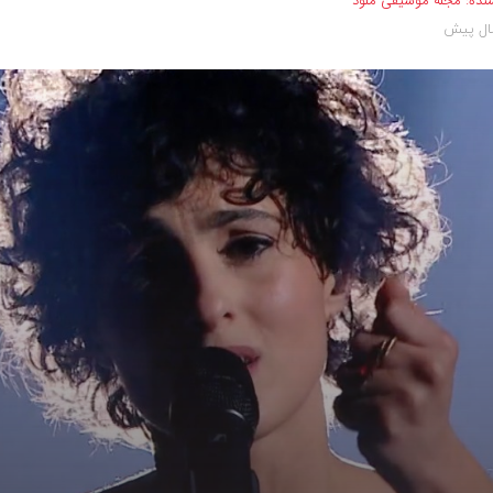
نده:
مجله موسیقی ملود