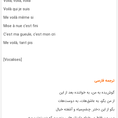
Voilà, voilà, voilà
Voilà qui je suis
Me voilà même si
Mise à nue c’est fini
C’est ma gueule, c’est mon cri
Me voilà, tant pis
[Vocalises]
ترجمه فارسی
گوش‌بده به من، به خواننده بعد از این
از من بگو، به عاشق‌ها‌ت، به دوست‌هات
بگو از این دختر ِ چشم‌سیاه و آشفته خیال
من، من فقط می‌خوام داستان‌هایی بنویسم که دست‌ت برسه