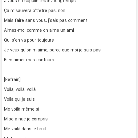
J’vous en supplie restez longtemps
Ça m
‘
sauvera p’t’être pas, non
Mais faire sans vous, j’sais pas comment
Aimez-moi comme on aime un ami
Qui s’en va pour toujours
Je veux qu’on m’aime, parce que moi je sais pas
Bien aimer mes contours
[Refrain]
Voilà, voilà, voilà
Voilà qui je suis
Me voilà même si
Mise à nue je compris
Me voilà dans le bruit