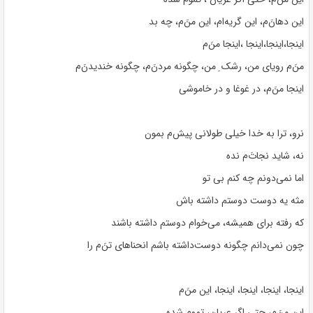
این دهانَ‌م، این گریه‌ام، این منَ‌م، چه بد
اینجا،‌اینجا،‌اینجا ،‌اینجا من‌َم
منَ‌م رویای من، رشک ِ من، چگونه مردن‌َم، چگونه خندیدن‌َم
اینجا منَ‌م، در غوغا و در خاموشی
نرو، ترا به خدا خیلی طولانی پیش‌م بمون
نه، شاید نجاتَ‌م نده
اما نمی‌دونم چه کنم بی تو
مثه یه دوست دوستم داشته باش
که رفته برای همیشه، می‌خوام دوستم داشته باشند
چون نمی‌دانم چگونه دوست‌داشته باشم انحناهای تن‌َم را
اینجا، اینجا، اینجا، اینجا، این منَ‌م
این من‌َم، حتی اگر عریان، تموم شده