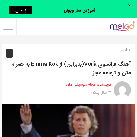
X
اشتراک
بستن
آموزش ساز ویولن
گذاری
با
استفاده
فرانسوی
0
از
روش‌های
آهنگ فرانسوی Voilà(بنابراین) از Emma Kok به همراه
زیر
متن و ترجمه مجزا
می‌توانید
نویسنده:
مجله موسیقی ملود
این
3 سال پیش
صفحه
را
با
دوستان
خود