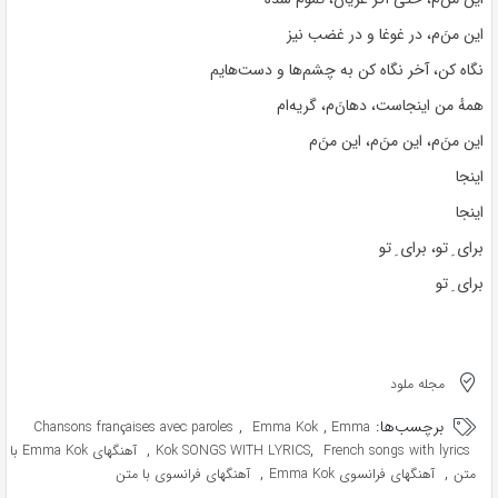
این منَ‌م، در غوغا و در غضب نیز
نگاه کن، آخر نگاه کن به چشم‌ها و دست‌هایم
همهٔ من اینجاست، دهانَ‌م، گریه‌ام
این منَ‌م، این منَ‌م، این منَ‌م
اینجا
اینجا
برای ِ تو،‌ برای ِ ‌تو
برای ِ تو
مجله ملود
برچسب‌ها:
,
,
Chansons françaises avec paroles
Emma Kok
Emma
,
,
French songs with lyrics
Kok SONGS WITH LYRICS
آهنگهای Emma Kok با
,
,
متن
آهنگهای فرانسوی Emma Kok
آهنگهای فرانسوی با متن