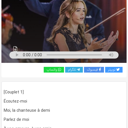
به
اشتراک
بگذارید.
کپی
لینک
توییتر
فیسبوک
تلگرام
واتساپ
[Couplet 1]
Écoutez-moi
Moi, la chanteuse à demi
Parlez de moi