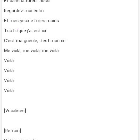
Et dans la fureur aussi
Regardez-moi enfin
Et mes yeux et mes mains
Tout c
‘
que j’ai est ici
C’est ma gueule, c’est mon cri
Me voilà, me voilà, me voilà
Voilà
Voilà
Voilà
Voilà
[Vocalises]
[Refrain]