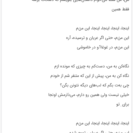
فقط همین
اینجا، اینجا، اینجا، اینجا، این منَ‌م
این من‌َم، حتی اگر عریان و ترسیده، آره
این منَ‌م، در غوغا1و در خاموشی
نگاه‌کن به من، دست‌کم به چیزی که مونده ازم
نگاه کن به من، پیش از این که متنفر شم از خودم
چی‌ به‌ت بگم که لب‌های دیگه نتونن بگن؟
خیلی نیست ولی همین رو دارم، می‌ذارمش اونجا
برای ِ‌ تو
اینجا، اینجا، اینجا، اینجا، این منَ‌م
این من‌َم، حتی اگر عریان ، تموم شده