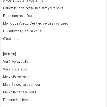
À vos amours, à vos amis
Parlez-leur de cette fille aux yeux noirs
Et de son rêve fou
Moi, c’que j’veux, c’est écrire des histoires
Qui arrivent jusqu’à vous
C’est tout
[Refrain]
Voilà, voilà, voilà
Voilà qui je suis
Me voilà même si
Mise à nue, j’ai peur, oui
Me voilà dans le bruit
Et dans le silence