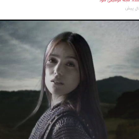
نده:
مجله موسیقی ملود