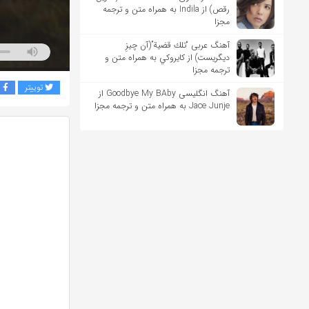
رقص) از Indila به همراه متن و ترجمه
مجزا
آهنگ عربی “تلك قضية”(آن چیزِ
دیگریست) از كايروكي به همراه متن و
ترجمه مجزا
توییتر
ف
آهنگ انگلیسی Goodbye My BAby از
Jace Junje به همراه متن و ترجمه مجزا