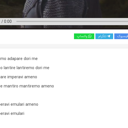
یسبوک
تلگرام
واتساپ
rimo adapare dori me
lantire lantiremo dori me
re imperavi ameno
re mantiro mantiremo ameno
eravi emulari ameno
ravi emulari