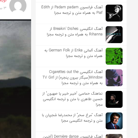
نویس
آهنگ فرانسوی Padam padam از Édith
3 سال پیش
Piaf به همراه متن و ترجمه مجزا
آهنگ انگلیسی Breakin’ Dishes از
Rihanna به همراه متن و ترجمه مجزا
آهنگ آلمانی Erika از German Folk به
همراه متن و ترجمه مجزا
آهنگ انگلیسی Cigarettes out the
Window(سیگار بیرون پنجره) از TV Girl
به همراه متن و ترجمه مجزا
نماهنگ حماسی “خیبر خیبر یا صهیون” از
حسین طاهری با متن و ترجمه انگلیسی
مجزا
آهنگ “مرغ سحر” از محمدرضا شجریان با
متن و ترجمه انگلیسی مجزا
آهنگ فرانسوی Dernière danse (آخرین