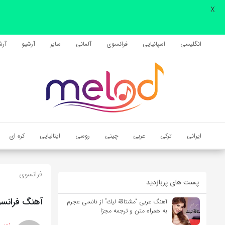
X
اشتراک گذاری
با استفاده از روش‌های زیر می‌توانید این صفحه را با دوستان خود به
انگلیسی
اسپانیایی
فرانسوی
آلمانی
سایر
آرشیو
آرشی
اشتراک بگذارید.
کپی لینک
ایرانی
ترکی
عربی
چینی
روسی
ایتالیایی
کره ای
فرانسوی
پست های پربازدید
آهنگ فرانسوی Ameno (آشکار کن) از Era به همراه مت
آهنگ عربی “مشتاقة لیك” از نانسی عجرم
به همراه متن و ترجمه مجزا