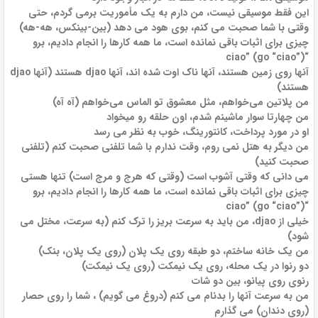
این فقط موسیقی نیست، من دارم به یک مأموریت برمی گردم، حتی
وقتی با شما صحبت می کنم، بوی هود می دهد (بین-بینکس، هه-هه)
چیزی برای اثبات باقی نمانده است، ما همه کارها را انجام دادیم، برو
“ciao” (go “ciao”)
آنها روی زمین هستند، آنها ناک اوت شده اند، آنها djao هستند (آنها djao
هستند)
من پلاتین می‌خواهم، مثل معشوق تو الماس می‌خواهم (آه آه)
من چهارتا سوار ماشینم شدم، اون حلقه رو میخواد
او در مورد پرداخت، کانتورینگ، خوب به نظر می رسد
من دیگر به هتل نمی روم، وقت ندارم با شما تلفنی صحبت کنم (تلفنی
صحبت کنید)
می دانی که وقتی آشوب است (وقتی که هرج و مرج است) تنها هستی
چیزی برای اثبات باقی نمانده است، ما همه کارها را انجام دادیم، برو
“ciao” (go “ciao”)
خیلی از djao، من باید به سرعت بریز را ترک کنم (به سرعت، مختل می
شود)
من یک خانه ساختم، دو طبقه روی یک پلان (روی یک پلان، بنک)
دو رنوا در یک محله، روی یک نیمکت (روی یک نیمکت)
رنوی روی پیانو، بین دو شات
من به سرعت آنها را بدنام می کنم (دروغ می گویم) ، شما را روی حصار
(روی دندان) می گذارم