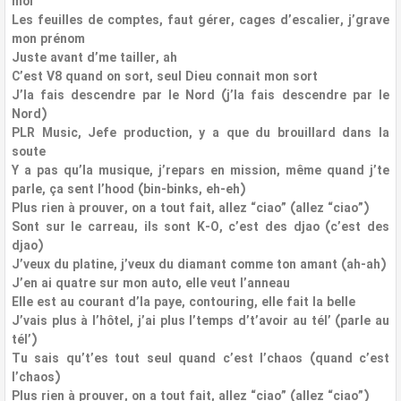
moi
Les feuilles de comptes, faut gérer, cages d’escalier, j’grave
mon prénom
Juste avant d’me tailler, ah
C’est V8 quand on sort, seul Dieu connait mon sort
J’la fais descendre par le Nord (j’la fais descendre par le
Nord)
PLR Music, Jefe production, y a que du brouillard dans la
soute
Y a pas qu’la musique, j’repars en mission, même quand j’te
parle, ça sent l’hood (bin-binks, eh-eh)
Plus rien à prouver, on a tout fait, allez “ciao” (allez “ciao”)
Sont sur le carreau, ils sont K-O, c’est des djao (c’est des
djao)
J’veux du platine, j’veux du diamant comme ton amant (ah-ah)
J’en ai quatre sur mon auto, elle veut l’anneau
Elle est au courant d’la paye, contouring, elle fait la belle
J’vais plus à l’hôtel, j’ai plus l’temps d’t’avoir au tél’ (parle au
tél’)
Tu sais qu’t’es tout seul quand c’est l’chaos (quand c’est
l’chaos)
Plus rien à prouver, on a tout fait, allez “ciao” (allez “ciao”)