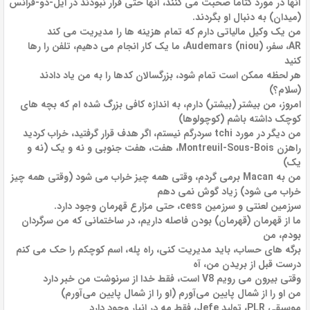
آنها در مورد کتاما صحبت می کنند، آنها حتی قرار نبودند در ایل-دو-فرانس
(میدان) به دنبال او بگردند.
من یک وکیل مالیاتی دارم که تمام هزینه ها را مدیریت می کند
AR، سفر، Audemars (niou)، ما یک کار انجام می دهیم، تلفن را رها
کنید
هر لحظه ممکن است تمام شود، بزرگسالان کدها را به من یاد دادند
(سلام؟)
امروز، من بیشتر (بیشتر) دارم، به اندازه کافی بزرگ شده ام که بچه های
کوچک داشته باشم (کوچولوها)
من دیگر در مورد tchi ​​سردرگم نیستم، اگر هدف قرار گرفتید، خراب کردید
راهزن Montreuil-Sous-Bois، هفت، هفت جنوبی و نه و یک (نه و
یک)
من به Macan برمی گردم، وقتی همه چیز خراب می شود (وقتی همه چیز
خراب می شود) زیاد گوش نمی دهم
سرزمین لعنتی و سرزمین cess، حتی مزارع قهرمان وجود دارد.
ما از قهرمان (قهرمان) بودن فاصله داریم، در ساختمانی که من سرگردان
بودم، من
برگه های حساب، باید مدیریت کنی، راه پله، اسم کوچکم را حک می کنم
درست قبل از بریدن من، آه
وقتی بیرون می رویم V8 است، فقط خدا از سرنوشت من خبر دارد
من او را از شمال پایین می‌آورم (او را از شمال پایین می‌آورم)
موسیقی PLR، تولید Jefe، فقط مه در انبار وجود دارد