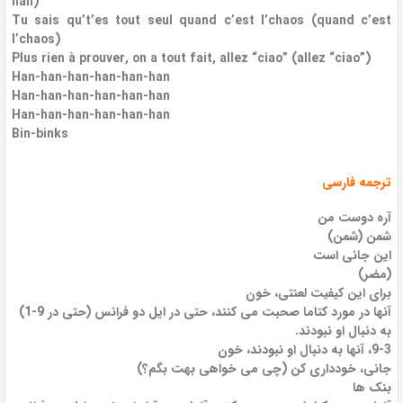
han)
Tu sais qu’t’es tout seul quand c’est l’chaos (quand c’est
l’chaos)
Plus rien à prouver, on a tout fait, allez “ciao” (allez “ciao”)
Han-han-han-han-han-han
Han-han-han-han-han-han
Han-han-han-han-han-han
Bin-binks
ترجمه فارسی
آره دوست من
شمن (شمن)
این جانی است
(مضر)
برای این کیفیت لعنتی، خون
آنها در مورد کتاما صحبت می کنند، حتی در ایل دو فرانس (حتی در 9-1)
به دنبال او نبودند.
9-3، آنها به دنبال او نبودند، خون
جانی، خودداری کن (چی می خواهی بهت بگم؟)
بنک ها