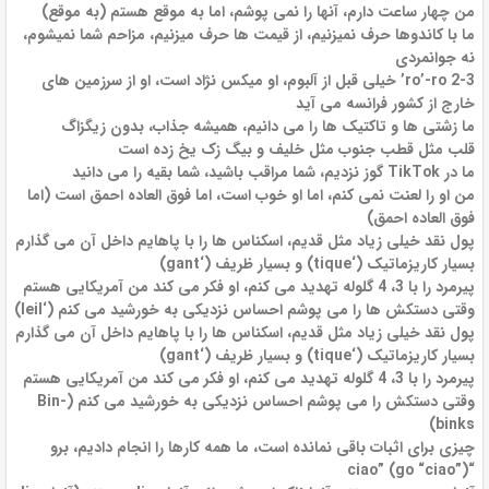
من چهار ساعت دارم، آنها را نمی پوشم، اما به موقع هستم (به موقع)
ما با کاندوها حرف نمیزنیم، از قیمت ها حرف میزنیم، مزاحم شما نمیشوم،
نه جوانمردی
2-3 ro’-ro’ خیلی قبل از آلبوم، او میکس نژاد است، او از سرزمین های
خارج از کشور فرانسه می آید
ما زشتی ها و تاکتیک ها را می دانیم، همیشه جذاب، بدون زیگزاگ
قلب مثل قطب جنوب مثل خلیف و بیگ زک یخ زده است
ما در TikTok گوز نزدیم، شما مراقب باشید، شما بقیه را می دانید
من او را لعنت نمی کنم، اما او خوب است، اما فوق العاده احمق است (اما
فوق العاده احمق)
پول نقد خیلی زیاد مثل قدیم، اسکناس ها را با پاهایم داخل آن می گذارم
بسیار کاریزماتیک (‘tique) و بسیار ظریف (‘gant)
پیرمرد را با 3، 4 گلوله تهدید می کنم، او فکر می کند من آمریکایی هستم
وقتی دستکش ها را می پوشم احساس نزدیکی به خورشید می کنم (‘leil)
پول نقد خیلی زیاد مثل قدیم، اسکناس ها را با پاهایم داخل آن می گذارم
بسیار کاریزماتیک (‘tique) و بسیار ظریف (‘gant)
پیرمرد را با 3، 4 گلوله تهدید می کنم، او فکر می کند من آمریکایی هستم
وقتی دستکش را می پوشم احساس نزدیکی به خورشید می کنم (Bin-
binks)
چیزی برای اثبات باقی نمانده است، ما همه کارها را انجام دادیم، برو
“ciao” (go “ciao”)