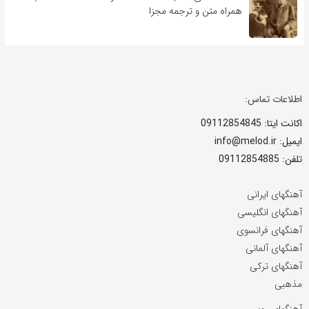
همراه متن و ترجمه مجزا
اطلاعات تماس:
اکانت ایتا: 09112854845
ایمیل: info@melod.ir
تلفن: 09112854885
آهنگهای ایرانی
آهنگهای انگلیسی
آهنگهای فرانسوی
آهنگهای آلمانی
آهنگهای ترکی
مذهبی
آهنگهای روسی