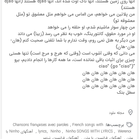
آنها روی زمین هستند، آنها ناک اوت شده اند، آنها djao هستند (آنها djao
هستند)
من پلاتین می خواهم، من الماس می خواهم مثل معشوق تو (مثل
معشوقه تو)
من چهار سوار ماشینم شدم، او حلقه را می خواهد
او در مورد حقوق، کانتورینگ، خوب به نظر می رسد (زیبا) می داند
من دیگر به هتل نمی روم، وقت ندارم با شما تلفنی صحبت کنم (هان-
هان-هان)
می دانی که وقتی آشوب است (وقتی که هرج و مرج است) تنها هستی
چیزی برای اثبات باقی نمانده است، ما همه کارها را انجام دادیم، برو
“ciao” (go “ciao”)
هان هان هان هان هان هان
هان هان هان هان هان هان
هان هان هان هان هان هان
سطل بنک
مجله ملود
برچسب‌ها:
,
Chansons françaises avec paroles
French songs with
,
,
,
,
Werenoi
Ninho SONGS WITH LYRICS
Ninho
lyrics
آهنگهای Ninho با
,
,
متن
آهنگهای فرانسوی با متن
آهنگهای فرانسوی نینهو