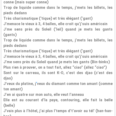
conne (mais super conne)
Trop de liquide comme dans le temps, j’mets les billets, les
pieds dedans
Très charismatique (‘tique) et très élégant (‘gant)
J’menace le vieux à 3, 4 balles, elle croit qu’j’suis américain
J’me sens près du Soleil (‘leil) quand je mets les gants
(gants)
Trop de liquide comme dans le temps, j’mets les billets, les
pieds dedans
Très charismatique (‘tique) et très élégant (‘gant)
J’menace le vieux à 3, 4 balles, elle croit qu’j’suis américain
J’me sens près du Soleil quand je mets les gants (Bin-binks)
Plus rien à prouver, on a tout fait, allez “ciao” (allez “ciao”)
Sont sur le carreau, ils sont K-O, c’est des djao (c’est des
djao)
J’veux du platine, j
‘
veux du diamant comme ton amant (comme
ton amant)
J’en ai quatre sur mon auto, elle veut l’anneau
Elle est au courant d’la paye, contouring, elle fait la belle
(belle)
J’vais plus à l’hôtel, j’ai plus l’temps d’t’avoir au tél’ (han-han-