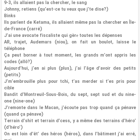
9-3, ils allaient pas la chercher, le sang
Johnny, retiens (qu’est-ce tu veux que j’te dise?)
Binks
Ils parlent de Ketama, ils allaient même pas la chercher en Île-
de-France (carré)
J’ai une avocate fiscaliste qui gèrе toutes les dépenses
AR, trajet, Audemars (niou), on fait un boulot, laisse le
téléphone
Ça peut borner à tout moment, les grands m’ont appris les
codes (allô?)
Aujourd’hui, j’en ai plus (plus), j’ai l’âge d’avoir des petits
(petits)
J’m’embrouille plus pour tchi, t’as merder si t’es pris pour
cible
Bandit d’Montreuil-Sous-Bois, du sept, sept sud et du nine-
one (nine-one)
J’remonte dans le Macan, j’écoute pas trop quand ça pénave
(quand ça pénave)
Terrain d’shit et terrain d’cess, y a même des terrains d’héro’
(d’héro’)
On est loin d’êt’ des héros (héros), dans l’bâtiment j’ai erré,