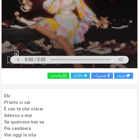
به
اشتراک
بگذارید.
کپی
لینک
توییتر
فیسبوک
تلگرام
واتساپ
Ehi
Pronto ci sei
È con te che starei
Adesso o mai
Se qualcosa non va
Poi cambierà
Vivi oggi la vita