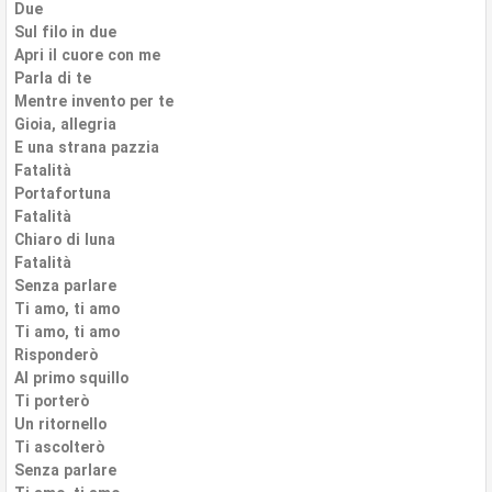
Due
Sul filo in due
Apri il cuore con me
Parla di te
Mentre invento per te
Gioia, allegria
E una strana pazzia
Fatalità
Portafortuna
Fatalità
Chiaro di luna
Fatalità
Senza parlare
Ti amo, ti amo
Ti amo, ti amo
Risponderò
Al primo squillo
Ti porterò
Un ritornello
Ti ascolterò
Senza parlare