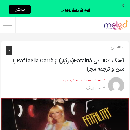
X
اشتراک
بستن
آموزش ساز ویولن
گذاری
با
استفاده
ایتالیایی
0
از
روش‌های
آهنگ ایتالیایی Fatalità(مرگبار) از Raffaella Carrà با
زیر
متن و ترجمه مجزا
می‌توانید
نویسنده:
مجله موسیقی ملود
این
3 سال پیش
صفحه
را
با
دوستان
خود