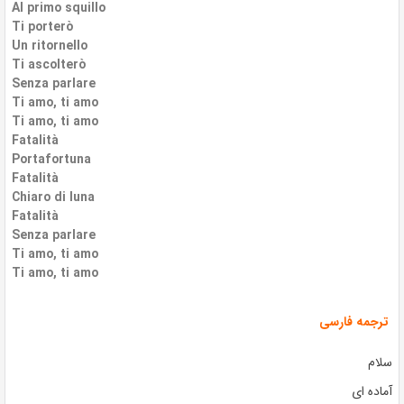
Al primo squillo
Ti porterò
Un ritornello
Ti ascolterò
Senza parlare
Ti amo, ti amo
Ti amo, ti amo
Fatalità
Portafortuna
Fatalità
Chiaro di luna
Fatalità
Senza parlare
Ti amo, ti amo
Ti amo, ti amo
ترجمه فارسی
سلام
آماده ای