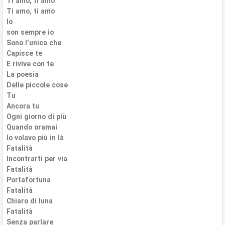
Ti amo, ti amo
Ti amo, ti amo
Io
son sempre io
Sono l’unica che
Capisce te
E rivive con te
La poesia
Delle piccole cose
Tu
Ancora tu
Ogni giorno di più
Quando oramai
Io volavo più in là
Fatalità
Incontrarti per via
Fatalità
Portafortuna
Fatalità
Chiaro di luna
Fatalità
Senza parlare