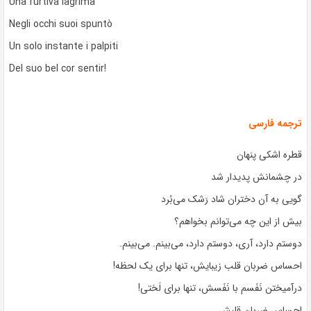
Una furtiva lagrima
Negli occhi suoi spuntò
Un solo instante i palpiti
Del suo bel cor sentir!
ترجمه فارسی
قطره‌ اشکی پنهان
در چشمانش پدیدار شد
گویی به آن دختران شاد رَشک می‌بُرد
بیش از این چه می‌توانم بخواهم؟
دوستم دارد، آری، دوستم دارد، می‌بینم. می‌بینم.
احساس ضربان قلب زیبایش، تنها برای یک لحظه!
درآمیختن نَفَسم با نَفَسش، تنها برای لَختی!
احساس ضربان قلبش