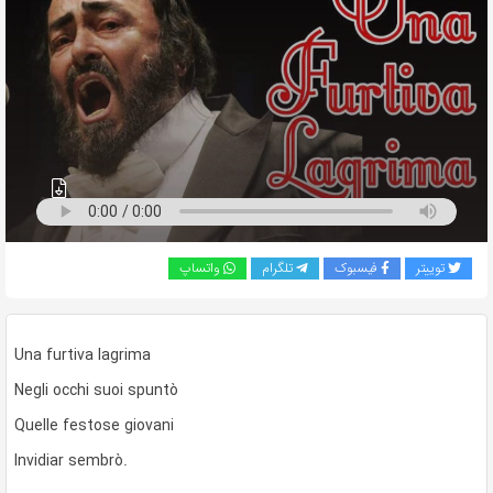
به
اشتراک
بگذارید.
کپی
لینک
توییتر
فیسبوک
تلگرام
واتساپ
Una furtiva lagrima
Negli occhi suoi spuntò
Quelle festose giovani
Invidiar sembrò.