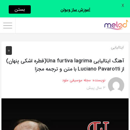
X
اشتراک
بستن
آموزش ساز ویولن
گذاری
با
استفاده
ایتالیایی
0
از
روش‌های
آهنگ ایتالیایی Una furtiva lagrima(قطره اشکی پنهان)
زیر
از Luciano Pavarotti با متن و ترجمه مجزا
می‌توانید
نویسنده:
مجله موسیقی ملود
این
2 سال پیش
صفحه
را
با
دوستان
خود