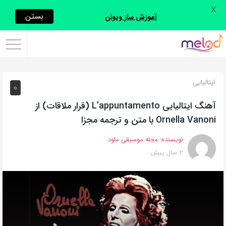
X
اشتراک
بستن
آموزش ساز ویولن
گذاری
با
استفاده
ایتالیایی
0
از
روش‌های
آهنگ ایتالیایی L’appuntamento (قرار ملاقات) از
زیر
Ornella Vanoni با متن و ترجمه مجزا
می‌توانید
نویسنده:
مجله موسیقی ملود
این
2 سال پیش
صفحه
را
با
دوستان
خود