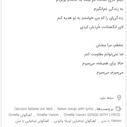
به زندگی غم‌انگیزم
زندگی‌ای را که می خواستم به تو هدیه کنم
لای انگشتانت خُردش کردی
عشقم، مرا ببخش
اما نمی‌توانم مقاومت کنم
حالا برای همیشه، می‌میرم
می‌میرم، می‌میرم
مجله ملود
برچسب‌ها:
,
,
Canzoni italiane con testi
Italian songs with lyrics
,
,
Ornella Vanoni SONGS WITH LYRICS
Ornella Vanoni
آهنگهای Ornella
,
,
Vanoni با متن
آهنگهای ایتالیایی اورنلا وانونی
آهنگهای ایتالیایی با متن