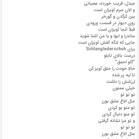
مبدل، فریب خورده، عصبانی
و الان سرم آویزان است
بین کرگدن و گورخر
روی دیوار در قسمت ورودی
قبلاً آنجا آویزان است
ساندرا و ایوا و با من آشنا شوید
جایی که لنگه کفش آویزان است
برای Schlanglederschuh
درست بالای تابلو
“گاو احمق”
حالا خودت را حلق آویز کن
تا لبه پر شده
ارزشش را داشت
خیلی ممنون
تو تو تو
مثل الاغ عشق بورز
تو منو بو کردی
تو منو دنبال کردی
و تو مرا نشانه گرفتی
تو تو تو
مثل الاغ عشق بورز