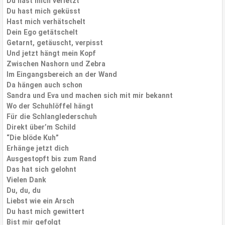
Du hast mich verletzt
Du hast mich geküsst
Hast mich verhätschelt
Dein Ego getätschelt
Getarnt, getäuscht, verpisst
Und jetzt hängt mein Kopf
Zwischen Nashorn und Zebra
Im Eingangsbereich an der Wand
Da hängen auch schon
Sandra und Eva und machen sich mit mir bekannt
Wo der Schuhlöffel hängt
Für die Schlanglederschuh
Direkt über’m Schild
“Die blöde Kuh”
Erhänge jetzt dich
Ausgestopft bis zum Rand
Das hat sich gelohnt
Vielen Dank
Du, du, du
Liebst wie ein Arsch
Du hast mich gewittert
Bist mir gefolgt