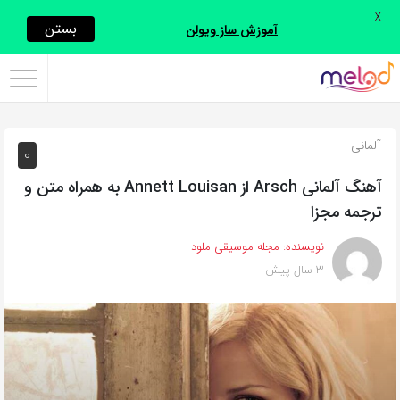
X
اشتراک
بستن
آموزش ساز ویولن
گذاری
با
استفاده
آلمانی
0
از
روش‌های
آهنگ آلمانی Arsch از Annett Louisan به همراه متن و
زیر
ترجمه مجزا
می‌توانید
نویسنده:
مجله موسیقی ملود
این
3 سال پیش
صفحه
را
با
دوستان
خود