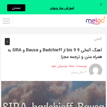
X
اشتراک
بستن
آموزش ساز ویولن
گذاری
با
استفاده
آلمانی
0
از
روش‌های
آهنگ آلمانی 9 bis 9 از Badchieff و Bausa و SIRA به
زیر
همراه متن و ترجمه مجزا
می‌توانید
نویسنده:
مجله موسیقی ملود
این
3 سال پیش
صفحه
را
با
دوستان
خود