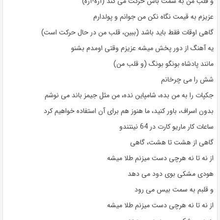
و قلب من به سمت باس حرکت می کند (آره-آره)
عزیزم به قیمت نگاه نکن من جوانم و پولدارم
گاهی اوقات فقط باید باشد (ببین، قلب من در حال حرکت است)
یه آهنگ از دور پخش میشه عزیزم وقتی اومدم بشنو
مانند پادشاه بونگو بونگ (و قلب من)
شش را می چرخانم
جکپات را به من بده، شامپاین نده، من مثل جیمز باند می نوشم
بدون اسراف، باور کنید، ما هنوز هم برای آن استفاده خواهیم کرد
ساعات کار ماریو کارت در 64 نینتندو
گاهی از هشت تا هشت، گاهی
از نه تا نه هرچی دست میزنم طلا میشه
هودی مشکی بوی دود می دهد
و قلبم به سمت بیس می رود
از نه تا نه هرچی دست میزنم طلا میشه