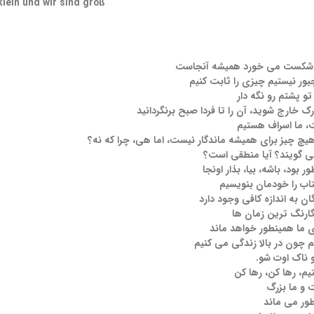
klein und wir sind groß
 شکست می خورد همیشه آنجاست
بور نیستیم چیزی را ثابت کنیم
و پشتم رو نگه دار
رک خارج شوید، آن را تا فردا صبح برنگردانید
، ما اسراف هستیم
هیچ چیز برای همیشه ماندگار نیست، اما هی، چرا که نه؟
ی گویند؟ آیا منطقی است؟
 بود، باشه، بیا، بذار اونجا
تاب را خودمان بنویسیم
ن به اندازه کافی وجود دارد
ارنگ ترین زمان ها
ی ما همینطور خواهد ماند
م چون در بالا زندگی می کنیم
و ناک اوت شو.
تیم، رها کن، رها کن
 و ما بزرگ
طور می ماند