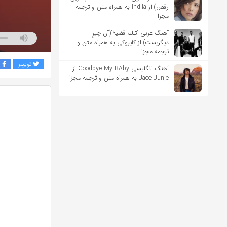
رقص) از Indila به همراه متن و ترجمه
مجزا
آهنگ عربی “تلك قضية”(آن چیزِ
دیگریست) از كايروكي به همراه متن و
ترجمه مجزا
توییتر
ف
آهنگ انگلیسی Goodbye My BAby از
Jace Junje به همراه متن و ترجمه مجزا