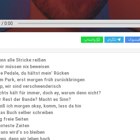
یسبوک
تلگرام
واتساپ
nn alle Stricke reißen
wir müssen nix beweisen
die Pedale, du hältst mein’ Rücken
m Park, erst morgen früh zurückbringen
pp, wir sind verschwenderisch
chts hält für immer, doch ey, warum denn nicht?
r Rest der Bande? Macht es Sinn?
eiß ich morgen okay, komm, lass da hin
as Buch selber schreiben
g freie Seiten
unteste Zeiten
 uns wird’s so bleiben
weg, denn wir leben hoch