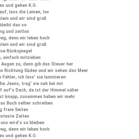
es und gehen K.O.
uf, lass die Leinen, los
klein und wir sind groß
bleibt das so
ng und zeitlos
weg, denn wir leben hoch
klein und wir sind groß
hne Rückspiegel
, einfach mitziehen
ir Augen zu, dann gib das Steuer her
n Richtung Süden und wir sehen das Meer
 Fehler, ich lass’ sie laminieren
die Jeans, trag’ sie nah bei mir
f auf’s Dach, da ist der Himmel näher
 ist knapp, zusammen haben wir mehr
as Buch selber schreiben
g freie Seiten
unteste Zeiten
 uns wird’s so bleiben
weg, denn wir leben hoch
es und gehen K.O.