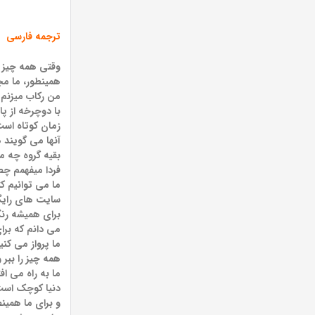
ترجمه فارسی
وقتی همه چیز
همینطور، ما مج
من رکاب میزنم ت
با دوچرخه از پا
زمان کوتاه است
آنها می گویند 
بقیه گروه چه م
فردا میفهمم چطور
ما می توانیم ک
سایت های رایگا
برای همیشه رنگ
می دانم که برا
ما پرواز می کنی
همه چیز را ببر 
ما به راه می اف
دنیا کوچک است
و برای ما همین