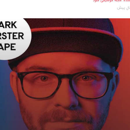
نده:
مجله موسیقی ملود