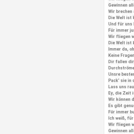
Gewinnen all
Wir brechen a
Die Welt ist 
Und für uns 
Für immer ju
Wir fliegen 
Die Welt ist 
Immer da, o
Keine Fragen
Dir fallen d
Durchströme
Unsre besten
Pack’ sie in 
Lass uns rau
Ey, die Zeit
Wir können d
Es gibt genu
Für immer b
Ich weiß, für
Wir fliegen 
Gewinnen all