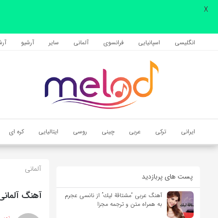
X
اشتراک گذاری
با استفاده از روش‌های زیر می‌توانید این صفحه را با دوستان خود به
انگلیسی
اسپانیایی
فرانسوی
آلمانی
سایر
آرشیو
آرشی
اشتراک بگذارید.
کپی لینک
ایرانی
ترکی
عربی
چینی
روسی
ایتالیایی
کره ای
آلمانی
پست های پربازدید
آهنگ آلمانی Wir sind groß از Mark Forster به همراه متن و ترجم
آهنگ عربی “مشتاقة لیك” از نانسی عجرم
به همراه متن و ترجمه مجزا