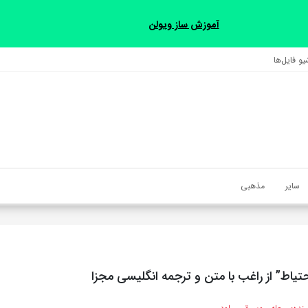
آموزش ساز ویولن
و فایل‌‎ها
سایر
مذهبی
یاط” از راغب با متن و ترجمه انگلیسی مجزا