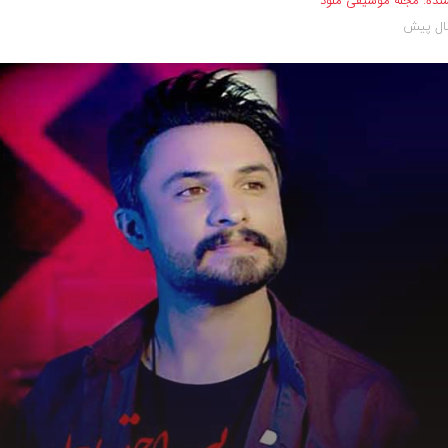
نده:
مجله موسیقی ملود