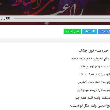
یسبوک
تلگرام
واتساپ
ط خیره شدم توی چشات
ا دلم هیچکی به چشمم نمیاد
ق پرسه زدم توی چشات
اتو میدونم سخته برات
ازم یه عالمه حرف کشیدی
رو یه ذره زودتر میدیدیم
 عشقت واسه قلبم همه چیز
یچ حسی واسم مثل تو نیست