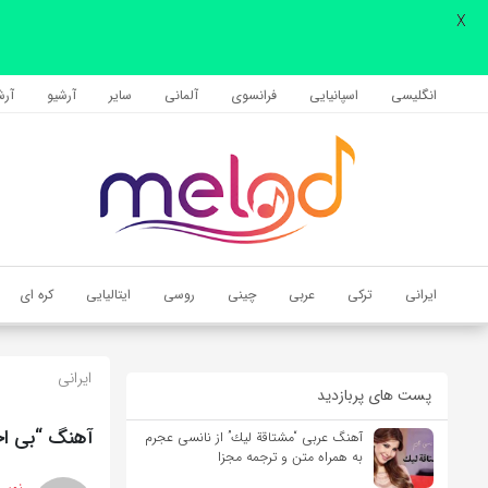
X
اشتراک گذاری
با استفاده از روش‌های زیر می‌توانید این صفحه را با دوستان خود به
انگلیسی
اسپانیایی
فرانسوی
آلمانی
سایر
آرشیو
آرشی
اشتراک بگذارید.
کپی لینک
ایرانی
ترکی
عربی
چینی
روسی
ایتالیایی
کره ای
ایرانی
پست های پربازدید
آهنگ “بی احت
آهنگ عربی “مشتاقة لیك” از نانسی عجرم
به همراه متن و ترجمه مجزا