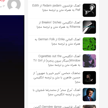
نویس
آهنگ فرانسوی Padam padam از Édith
3 سال پیش
Piaf به همراه متن و ترجمه مجزا
آهنگ انگلیسی Breakin’ Dishes از
Rihanna به همراه متن و ترجمه مجزا
آهنگ آلمانی Erika از German Folk به
همراه متن و ترجمه مجزا
آهنگ انگلیسی Cigarettes out the
Window(سیگار بیرون پنجره) از TV Girl
به همراه متن و ترجمه مجزا
نماهنگ حماسی “خیبر خیبر یا صهیون” از
حسین طاهری با متن و ترجمه انگلیسی
مجزا
آهنگ “مرغ سحر” از محمدرضا شجریان با
متن و ترجمه انگلیسی مجزا
آهنگ فرانسوی Dernière danse (آخرین