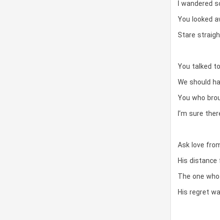
I wandered so
You looked a
Stare straig
You talked to
We should hav
You who brou
I’m sure ther
Ask love fro
His distance 
The one who 
His regret wa