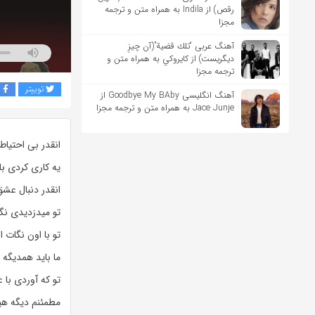
رقص) از Indila به همراه متن و ترجمه
مجزا
آهنگ عربی “تلك قضية”(آن چیزِ
دیگریست) از كايروكي به همراه متن و
ترجمه مجزا
توییتر
ف
آهنگ انگلیسی Goodbye My BAby از
Jace Junje به همراه متن و ترجمه مجزا
انقدر بی احتیا
یه کاری کردی ب
انقدر دنبال عش
تو میدزدیدی نگ
تو با اون نگات 
ما باید همدیگه 
تو که آوردی با
مطمئنم دیگه ه