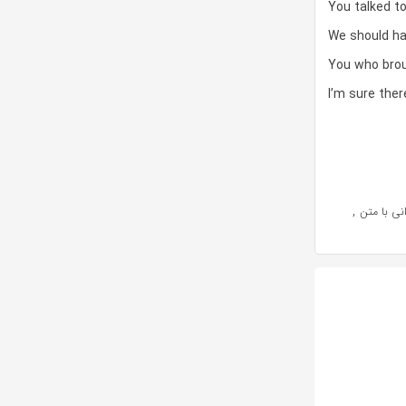
You talked to
We should hav
You who brou
I’m sure ther
,
انی با متن