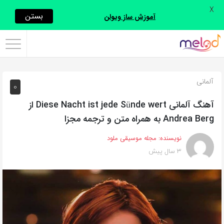
X
اشتراک
بستن
آموزش ساز ویولن
گذاری
با
استفاده
آلمانی
0
از
روش‌های
آهنگ آلمانی Diese Nacht ist jede Sünde wert از
زیر
Andrea Berg به همراه متن و ترجمه مجزا
می‌توانید
نویسنده:
مجله موسیقی ملود
این
3 سال پیش
صفحه
را
با
دوستان
خود