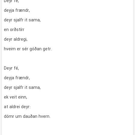
Deyr fé,
deyja frændr,
deyr sjalfr it sama,
en orðstírr
deyr aldregi,
hveim er sér góðan getr.
Deyr fé,
deyja frændr,
deyr sjalfr it sama,
ek veit einn,
at aldrei deyr:
dómr um dauðan hvern.