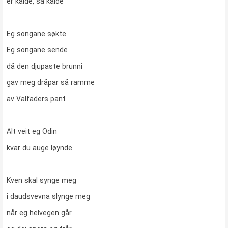
er kalde, så kalde
Eg songane søkte
Eg songane sende
då den djupaste brunni
gav meg dråpar så ramme
av Valfaders pant
Alt veit eg Odin
kvar du auge løynde
Kven skal synge meg
i daudsvevna slynge meg
når eg helvegen går