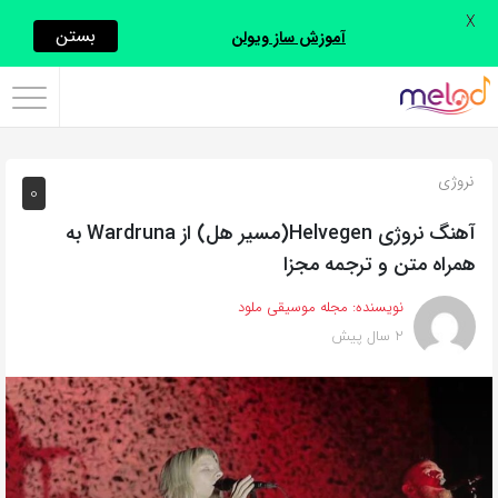
X
اشتراک
بستن
آموزش ساز ویولن
گذاری
با
استفاده
نروژی
0
از
روش‌های
آهنگ نروژی Helvegen(مسیر هل) از Wardruna به
زیر
همراه متن و ترجمه مجزا
می‌توانید
نویسنده:
مجله موسیقی ملود
این
2 سال پیش
صفحه
را
با
دوستان
خود