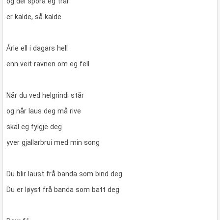
og dei spora eg trår
er kalde, så kalde
Årle ell i dagars hell
enn veit ravnen om eg fell
Når du ved helgrindi står
og når laus deg må rive
skal eg fylgje deg
yver gjallarbrui med min song
Du blir laust frå banda som bind deg
Du er løyst frå banda som batt deg