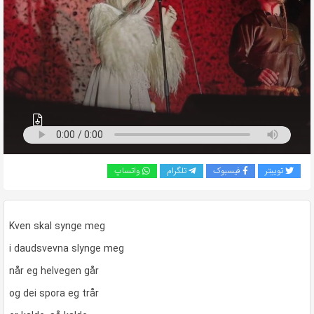
به
اشتراک
بگذارید.
کپی
لینک
توییتر
فیسبوک
تلگرام
واتساپ
Kven skal synge meg
i daudsvevna slynge meg
når eg helvegen går
og dei spora eg trår